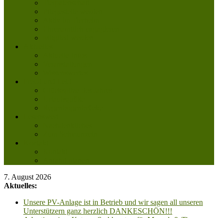
Tierpatenschaft
Pflegestelle werden
Aktiv im Tierheim
Ehrenamtlich engagieren
Mitglied werden
Aktuelles
Aktuelle Infos
Veranstaltungen
Wissenswertes
Freud und Leid
Glückspilze des Jahres
Urlaubsgrüße
Regenbogenbrücke
Lesenswert
Nachdenkliches
Zum Schmunzeln
Kontakt
Kontakt
Anfahrt planen
7. August 2026
Aktuelles:
Unsere PV-Anlage ist in Betrieb und wir sagen all unseren
Unterstützern ganz herzlich DANKESCHÖN!!!