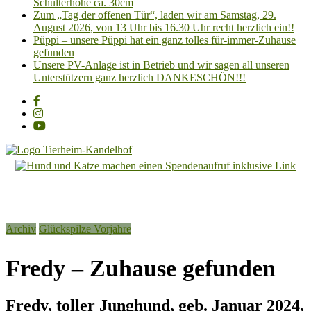
Schulterhöhe ca. 30cm
Zum „Tag der offenen Tür“, laden wir am Samstag, 29.
August 2026, von 13 Uhr bis 16.30 Uhr recht herzlich ein!!
Püppi – unsere Püppi hat ein ganz tolles für-immer-Zuhause
gefunden
Unsere PV-Anlage ist in Betrieb und wir sagen all unseren
Unterstützern ganz herzlich DANKESCHÖN!!!
Tierheim
Kandelhof
Hoffnung
Archiv
Glückspilze Vorjahre
für
Tiere
Fredy – Zuhause gefunden
Fredy, toller Junghund, geb. Januar 2024,