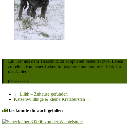
Ein Tier aus dem Tierschutz zu adoptieren bedeutet zwei Leben
zu retten. Ein neues Leben für das Eine und ein freier Platz für
das Andere.
(Unbekannt)
←
Lilith – Zuhause gefunden
Katzenwildlinge & kleine Kratzbürsten
→
Das könnte dir auch gefallen