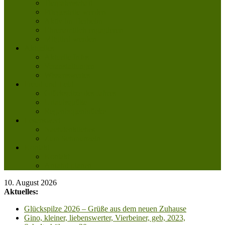
Tierpatenschaft
Pflegestelle werden
Aktiv im Tierheim
Ehrenamtlich engagieren
Mitglied werden
Aktuelles
Aktuelle Infos
Veranstaltungen
Wissenswertes
Freud und Leid
Glückspilze des Jahres
Urlaubsgrüße
Regenbogenbrücke
Lesenswert
Nachdenkliches
Zum Schmunzeln
Kontakt
Kontakt
Anfahrt planen
10. August 2026
Aktuelles:
Glückspilze 2026 – Grüße aus dem neuen Zuhause
Gino, kleiner, liebenswerter, Vierbeiner, geb, 2023,