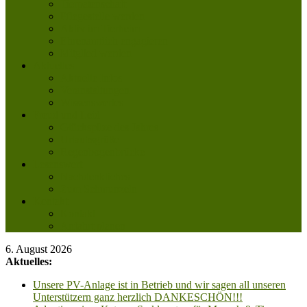
Tierpatenschaft
Pflegestelle werden
Aktiv im Tierheim
Ehrenamtlich engagieren
Mitglied werden
Aktuelles
Aktuelle Infos
Veranstaltungen
Wissenswertes
Freud und Leid
Glückspilze des Jahres
Urlaubsgrüße
Regenbogenbrücke
Lesenswert
Nachdenkliches
Zum Schmunzeln
Kontakt
Kontakt
Anfahrt planen
6. August 2026
Aktuelles:
Unsere PV-Anlage ist in Betrieb und wir sagen all unseren
Unterstützern ganz herzlich DANKESCHÖN!!!