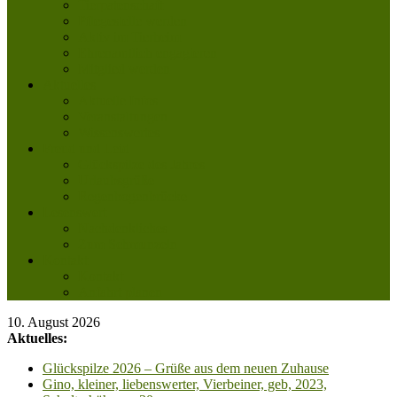
Tierpatenschaft
Pflegestelle werden
Aktiv im Tierheim
Ehrenamtlich engagieren
Mitglied werden
Aktuelles
Aktuelle Infos
Veranstaltungen
Wissenswertes
Freud und Leid
Glückspilze des Jahres
Urlaubsgrüße
Regenbogenbrücke
Lesenswert
Nachdenkliches
Zum Schmunzeln
Kontakt
Kontakt
Anfahrt planen
10. August 2026
Aktuelles:
Glückspilze 2026 – Grüße aus dem neuen Zuhause
Gino, kleiner, liebenswerter, Vierbeiner, geb, 2023,