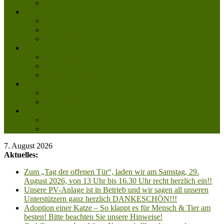
Mitglied werden
Aktuelles
Aktuelle Infos
Veranstaltungen
Wissenswertes
Freud und Leid
Glückspilze des Jahres
Urlaubsgrüße
Regenbogenbrücke
Lesenswert
Nachdenkliches
Zum Schmunzeln
Kontakt
Kontakt
Anfahrt planen
7. August 2026
Aktuelles:
Zum „Tag der offenen Tür“, laden wir am Samstag, 29.
August 2026, von 13 Uhr bis 16.30 Uhr recht herzlich ein!!
Unsere PV-Anlage ist in Betrieb und wir sagen all unseren
Unterstützern ganz herzlich DANKESCHÖN!!!
Adoption einer Katze – So klappt es für Mensch & Tier am
besten! Bitte beachten Sie unsere Hinweise!