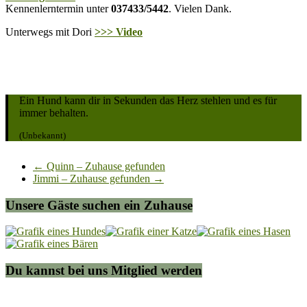
Kennenlerntermin unter
037433/5442
. Vielen Dank.
Unterwegs mit Dori
>>> Video
Ein Hund kann dir in Sekunden das Herz stehlen und es für
immer behalten.
(Unbekannt)
←
Quinn – Zuhause gefunden
Jimmi – Zuhause gefunden
→
Unsere Gäste suchen ein Zuhause
Du kannst bei uns Mitglied werden