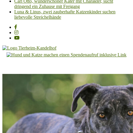
Carl Otto, wunderschöner Kater mit Charakter, sucht
dringend ein Zuhause mit Freigang
Luna & Linus, zwei zauberhafte Katzenkinder suchen
liebevolle Streichelhände
Tierheim
Kandelhof
Hoffnung
für
Tiere