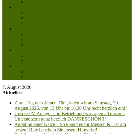
Mitglied werden
Aktuelles
Aktuelle Infos
Veranstaltungen
Wissenswertes
Freud und Leid
Glückspilze des Jahres
Urlaubsgrüße
Regenbogenbrücke
Lesenswert
Nachdenkliches
Zum Schmunzeln
Kontakt
Kontakt
Anfahrt planen
7. August 2026
Aktuelles:
Zum „Tag der offenen Tür“, laden wir am Samstag, 29.
August 2026, von 13 Uhr bis 16.30 Uhr recht herzlich ein!!
Unsere PV-Anlage ist in Betrieb und wir sagen all unseren
Unterstützern ganz herzlich DANKESCHÖN!!!
Adoption einer Katze – So klappt es für Mensch & Tier am
besten! Bitte beachten Sie unsere Hinweise!