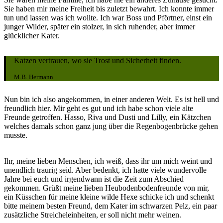
Sie haben mir meine Freiheit bis zuletzt bewahrt. Ich konnte immer
tun und lassen was ich wollte. Ich war Boss und Pförtner, einst ein
junger Wilder, später ein stolzer, in sich ruhender, aber immer
glücklicher Kater.
Katzen vertrauen, wo sie Trost und Sicherheit finden.
M.B. Hermann
Nun bin ich also angekommen, in einer anderen Welt. Es ist hell und
freundlich hier. Mir geht es gut und ich habe schon viele alte
Freunde getroffen. Hasso, Riva und Dusti und Lilly, ein Kätzchen
welches damals schon ganz jung über die Regenbogenbrücke gehen
musste.
Ihr, meine lieben Menschen, ich weiß, dass ihr um mich weint und
unendlich traurig seid. Aber bedenkt, ich hatte viele wundervolle
Jahre bei euch und irgendwann ist die Zeit zum Abschied
gekommen. Grüßt meine lieben Heubodenbodenfreunde von mir,
ein Küsschen für meine kleine wilde Hexe schicke ich und schenkt
bitte meinem besten Freund, dem Kater im schwarzen Pelz, ein paar
zusätzliche Streicheleinheiten, er soll nicht mehr weinen.