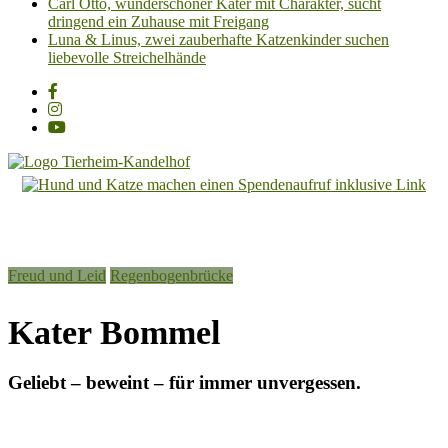
Carl Otto, wunderschöner Kater mit Charakter, sucht
dringend ein Zuhause mit Freigang
Luna & Linus, zwei zauberhafte Katzenkinder suchen
liebevolle Streichelhände
Tierheim
Kandelhof
Hoffnung
Freud und Leid
Regenbogenbrücke
für
Tiere
Kater Bommel
Geliebt – beweint – für immer unvergessen.