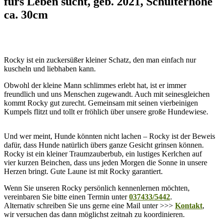
fürs Leben sucht, geb. 2021, Schulterhöhe
ca. 30cm
Rocky ist ein zuckersüßer kleiner Schatz, den man einfach nur
kuscheln und liebhaben kann.
Obwohl der kleine Mann schlimmes erlebt hat, ist er immer
freundlich und uns Menschen zugewandt. Auch mit seinesgleichen
kommt Rocky gut zurecht. Gemeinsam mit seinen vierbeinigen
Kumpels flitzt und tollt er fröhlich über unsere große Hundewiese.
Und wer meint, Hunde könnten nicht lachen – Rocky ist der Beweis
dafür, dass Hunde natürlich übers ganze Gesicht grinsen können.
Rocky ist ein kleiner Traumzauberbub, ein lustiges Kerlchen auf
vier kurzen Beinchen, dass uns jeden Morgen die Sonne in unsere
Herzen bringt. Gute Laune ist mit Rocky garantiert.
Wenn Sie unseren Rocky persönlich kennenlernen möchten,
vereinbaren Sie bitte einen Termin unter
037433/5442
.
Alternativ schreiben Sie uns gerne eine Mail unter >>>
Kontakt
,
wir versuchen das dann möglichst zeitnah zu koordinieren.