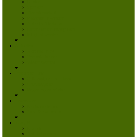
Danke
Spenden
Tierpatenschaft
Pflegestelle werden
Aktiv im Tierheim
Ehrenamtlich engagieren
Mitglied werden
Aktuelles
Aktuelle Infos
Veranstaltungen
Wissenswertes
Freud und Leid
Glückspilze des Jahres
Urlaubsgrüße
Regenbogenbrücke
Lesenswert
Nachdenkliches
Zum Schmunzeln
Kontakt
Kontakt
Anfahrt planen