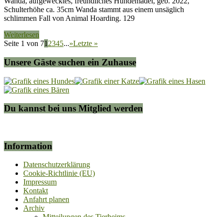
Wanda, aufgewecktes, freundliches Hundemädel, geb. 2022,
Schulterhöhe ca. 35cm Wanda stammt aus einem unsäglich
schlimmen Fall von Animal Hoarding. 129
Weiterlesen
Seite 1 von 7
1
2
3
4
5
...
»
Letzte »
Unsere Gäste suchen ein Zuhause
Du kannst bei uns Mitglied werden
Information
Datenschutzerklärung
Cookie-Richtlinie (EU)
Impressum
Kontakt
Anfahrt planen
Archiv
Mitteilungen des Tierheims