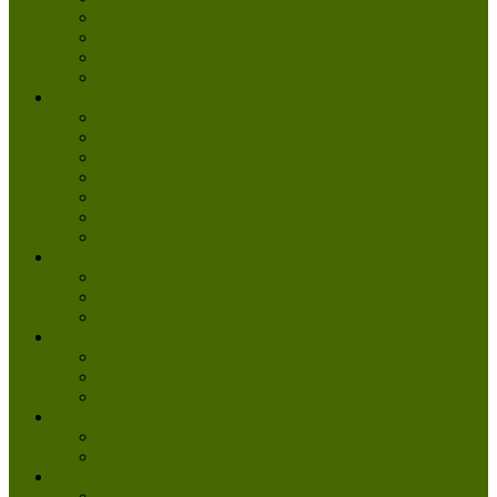
Katzen
Besondere Fellchen
Weitere Tiere
Vermittlungsablauf
Helfen & Mitmachen
Danke
Spenden
Tierpatenschaft
Pflegestelle werden
Aktiv im Tierheim
Ehrenamtlich engagieren
Mitglied werden
Aktuelles
Aktuelle Infos
Veranstaltungen
Wissenswertes
Freud und Leid
Glückspilze des Jahres
Urlaubsgrüße
Regenbogenbrücke
Lesenswert
Nachdenkliches
Zum Schmunzeln
Kontakt
Kontakt