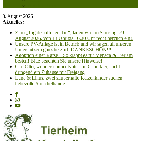
Anfahrt planen
8. August 2026
Aktuelles:
Zum „Tag der offenen Tür“, laden wir am Samstag, 29.
August 2026, von 13 Uhr bis 16.30 Uhr recht herzlich ein!!
Unsere PV-Anlage ist in Betrieb und wir sagen all unseren
Unterstützern ganz herzlich DANKESCHÖN!!!
Adoption einer Katze – So klappt es für Mensch & Tier am
besten! Bitte beachten Sie unsere Hinweise!
Carl Otto, wunderschöner Kater mit Charakter, sucht
dringend ein Zuhause mit Freigang
Luna & Linus, zwei zauberhafte Katzenkinder suchen
liebevolle Streichelhände