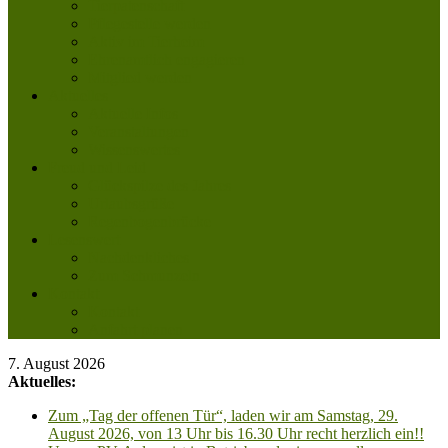
Tierpatenschaft
Pflegestelle werden
Aktiv im Tierheim
Ehrenamtlich engagieren
Mitglied werden
Aktuelles
Aktuelle Infos
Veranstaltungen
Wissenswertes
Freud und Leid
Glückspilze des Jahres
Urlaubsgrüße
Regenbogenbrücke
Lesenswert
Nachdenkliches
Zum Schmunzeln
Kontakt
Kontakt
Anfahrt planen
7. August 2026
Aktuelles:
Zum „Tag der offenen Tür“, laden wir am Samstag, 29.
August 2026, von 13 Uhr bis 16.30 Uhr recht herzlich ein!!