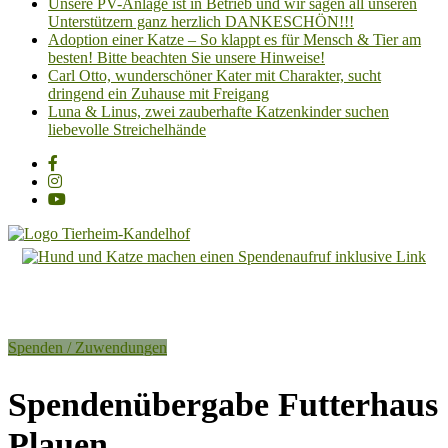
Unsere PV-Anlage ist in Betrieb und wir sagen all unseren
Unterstützern ganz herzlich DANKESCHÖN!!!
Adoption einer Katze – So klappt es für Mensch & Tier am
besten! Bitte beachten Sie unsere Hinweise!
Carl Otto, wunderschöner Kater mit Charakter, sucht
dringend ein Zuhause mit Freigang
Luna & Linus, zwei zauberhafte Katzenkinder suchen
liebevolle Streichelhände
Tierheim
Kandelhof
Hoffnung
Spenden / Zuwendungen
für
Tiere
Spendenübergabe Futterhaus
Plauen