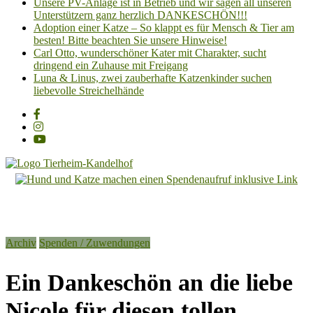
Unsere PV-Anlage ist in Betrieb und wir sagen all unseren
Unterstützern ganz herzlich DANKESCHÖN!!!
Adoption einer Katze – So klappt es für Mensch & Tier am
besten! Bitte beachten Sie unsere Hinweise!
Carl Otto, wunderschöner Kater mit Charakter, sucht
dringend ein Zuhause mit Freigang
Luna & Linus, zwei zauberhafte Katzenkinder suchen
liebevolle Streichelhände
Tierheim
Kandelhof
Hoffnung
Archiv
Spenden / Zuwendungen
für
Tiere
Ein Dankeschön an die liebe
Nicole für diesen tollen