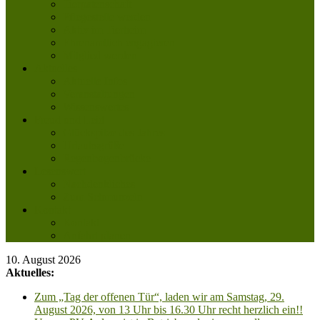
Tierpatenschaft
Pflegestelle werden
Aktiv im Tierheim
Ehrenamtlich engagieren
Mitglied werden
Aktuelles
Aktuelle Infos
Veranstaltungen
Wissenswertes
Freud und Leid
Glückspilze des Jahres
Urlaubsgrüße
Regenbogenbrücke
Lesenswert
Nachdenkliches
Zum Schmunzeln
Kontakt
Kontakt
Anfahrt planen
10. August 2026
Aktuelles:
Zum „Tag der offenen Tür“, laden wir am Samstag, 29.
August 2026, von 13 Uhr bis 16.30 Uhr recht herzlich ein!!