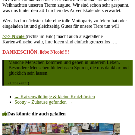
Weihnachten unseren Tieren zugute. Wir sind schon sehr gespannt,
was uns hinter den 24 Türchen des Adventskalenders erwartet.
Wer also im nächsten Jahr eine tolle Mottoparty zu feiern hat oder
eingeladen ist und gleichzeitig Gutes für unsere Tiere tun will
>>> Nicole
(rechts im Bild) macht auch ausgefallene
Kartenwünsche wahr, ihre Ideen sind einfach grenzenlos ….
DANKESCHÖN, liebe Nicole!!!!
Manche Menschen kommen und gehen in unserem Leben.
Besondere Menschen hinterlassen Spuren, die uns dankbar und
glücklich sein lassen.
(Unbekannt)
←
Katzenwildlinge & kleine Kratzbürsten
Scotty – Zuhause gefunden
→
Das könnte dir auch gefallen