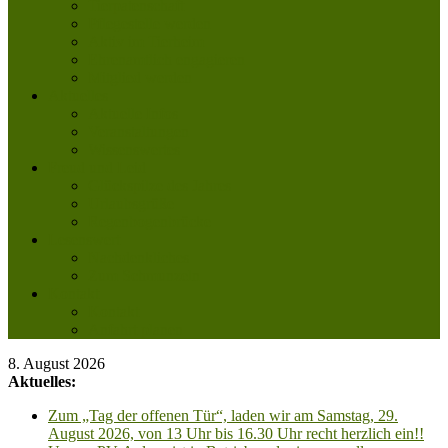
Tierpatenschaft
Pflegestelle werden
Aktiv im Tierheim
Ehrenamtlich engagieren
Mitglied werden
Aktuelles
Aktuelle Infos
Veranstaltungen
Wissenswertes
Freud und Leid
Glückspilze des Jahres
Urlaubsgrüße
Regenbogenbrücke
Lesenswert
Nachdenkliches
Zum Schmunzeln
Kontakt
Kontakt
Anfahrt planen
8. August 2026
Aktuelles:
Zum „Tag der offenen Tür“, laden wir am Samstag, 29.
August 2026, von 13 Uhr bis 16.30 Uhr recht herzlich ein!!