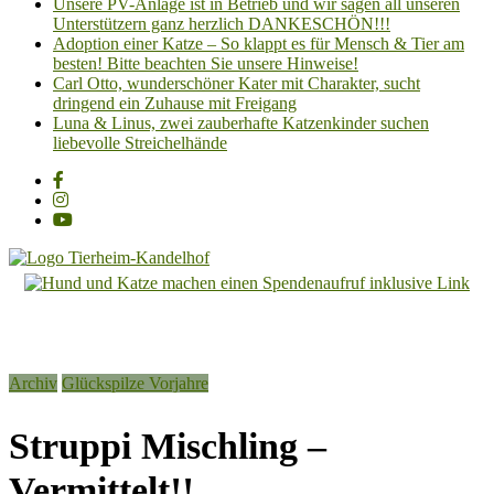
Unsere PV-Anlage ist in Betrieb und wir sagen all unseren
Unterstützern ganz herzlich DANKESCHÖN!!!
Adoption einer Katze – So klappt es für Mensch & Tier am
besten! Bitte beachten Sie unsere Hinweise!
Carl Otto, wunderschöner Kater mit Charakter, sucht
dringend ein Zuhause mit Freigang
Luna & Linus, zwei zauberhafte Katzenkinder suchen
liebevolle Streichelhände
Tierheim
Kandelhof
Hoffnung
Archiv
Glückspilze Vorjahre
für
Tiere
Struppi Mischling –
Vermittelt!!