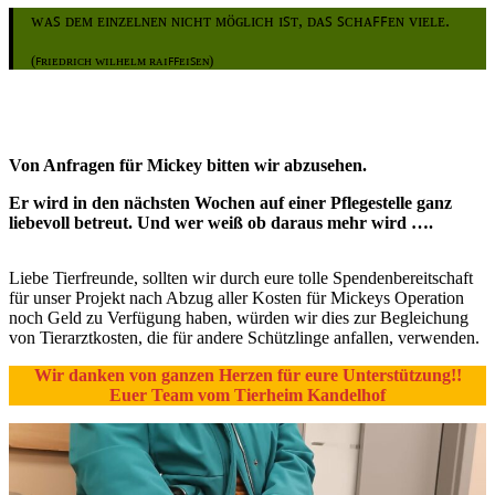
ᴡᴀꜱ ᴅᴇᴍ ᴇɪɴᴢᴇʟɴᴇɴ ɴɪᴄʜᴛ ᴍöɢʟɪᴄʜ ɪꜱᴛ, ᴅᴀꜱ ꜱᴄʜᴀꜰꜰᴇɴ ᴠɪᴇʟᴇ.
(ꜰʀɪᴇᴅʀɪᴄʜ ᴡɪʟʜᴇʟᴍ ʀᴀɪꜰꜰᴇɪꜱᴇɴ)
Von Anfragen für Mickey bitten wir abzusehen.
Er wird in den nächsten Wochen auf einer Pflegestelle ganz
liebevoll betreut. Und wer weiß ob daraus mehr wird ….
Liebe Tierfreunde, sollten wir durch eure tolle Spendenbereitschaft
für unser Projekt nach Abzug aller Kosten für Mickeys Operation
noch Geld zu Verfügung haben, würden wir dies zur Begleichung
von Tierarztkosten, die für andere Schützlinge anfallen, verwenden.
Wir danken von ganzen Herzen für eure Unterstützung!!
Euer Team vom Tierheim Kandelhof