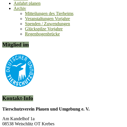
Anfahrt planen
Archiv
Mitteilungen des Tierheims
Veranstaltungen Vorjahre
Spenden / Zuwendungen
Glückspilze Vorjahre
Regenbogenbrücke
Mitglied im
Kontakt-Info
Tierschutzverein Plauen und Umgebung e. V.
Am Kandelhof 1a
08538 Weischlitz OT Krebes