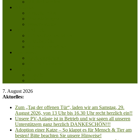
Mitglied werden
Aktuelles
Aktuelle Infos
Veranstaltungen
Wissenswertes
Freud und Leid
Glückspilze des Jahres
Urlaubsgrüße
Regenbogenbrücke
Lesenswert
Nachdenkliches
Zum Schmunzeln
Kontakt
Kontakt
Anfahrt planen
7. August 2026
Aktuelles:
Zum „Tag der offenen Tür“, laden wir am Samstag, 29.
August 2026, von 13 Uhr bis 16.30 Uhr recht herzlich ein!!
Unsere PV-Anlage ist in Betrieb und wir sagen all unseren
Unterstützern ganz herzlich DANKESCHÖN!!!
Adoption einer Katze – So klappt es für Mensch & Tier am
besten! Bitte beachten Sie unsere Hinweise!