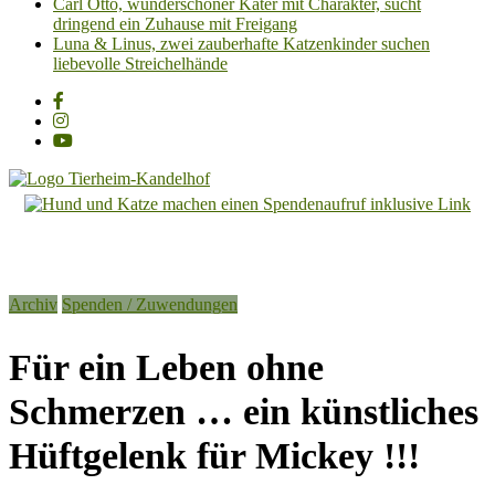
Carl Otto, wunderschöner Kater mit Charakter, sucht
dringend ein Zuhause mit Freigang
Luna & Linus, zwei zauberhafte Katzenkinder suchen
liebevolle Streichelhände
Tierheim
Kandelhof
Hoffnung
Archiv
Spenden / Zuwendungen
für
Tiere
Für ein Leben ohne
Schmerzen … ein künstliches
Hüftgelenk für Mickey !!!