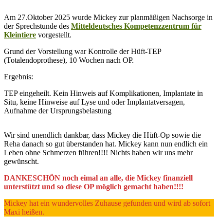
Am 27.Oktober 2025 wurde Mickey zur planmäßigen Nachsorge in
der Sprechstunde des
Mitteldeutsches Kompetenzzentrum für
Kleintiere
vorgestellt.
Grund der Vorstellung war Kontrolle der Hüft-TEP
(Totalendoprothese), 10 Wochen nach OP.
Ergebnis:
TEP eingeheilt. Kein Hinweis auf Komplikationen, Implantate in
Situ, keine Hinweise auf Lyse und oder Implantatversagen,
Aufnahme der Ursprungsbelastung
Wir sind unendlich dankbar, dass Mickey die Hüft-Op sowie die
Reha danach so gut überstanden hat. Mickey kann nun endlich ein
Leben ohne Schmerzen führen!!!! Nichts haben wir uns mehr
gewünscht.
DANKESCHÖN noch eimal an alle, die Mickey finanziell
unterstützt und so diese OP möglich gemacht haben!!!!
Mickey hat ein wundervolles Zuhause gefunden und wird ab sofort
Maxi heißen.