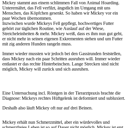
Mickey stammt aus einem schlimmen Fall von Animal Hoarding.
Unterernährt, das Fell verfilzt, ängstlich im Umgang mit uns
Menschen, das Köpfchen gesenkt. So haben wir Mickey vor ein
paar Wochen übernommen.
Inzwischen wurde Mickeys Fell gepflegt, hochwertiges Futter
gehört zur täglichen Routine, wie Auslauf auf der Wiese,
Streicheleinheiten & mehr. Mickey weiß, dass es ihm nun gut geht,
er nicht mehr in seinen eigenen Exkrementen stehen und um Futter
mit zig anderen Hunden rangeln muss.
Immer wieder mussten wir jedoch bei den Gassirunden feststellen,
dass Mickey nach ein paar Schritten ausruhen will. Immer wieder
entlastet er das rechte Hinterbeinchen. Lange Strecken sind nicht
möglich, Mickey will zurück und sich ausruhen.
Eine Untersuchung incl. Röntgen in der Tierarztpraxis brachte die
Diagnose: Mickeys rechtes Hüftgelenk ist deformiert und subluxiert.
Deshalb also läuft Mickey oft nur auf drei Beinen.
Mickey erhält nun Schmerzmittel, aber ein würdevolles und
schmerzfreies Leben ist so auf Dauer nicht möglich. Mickey ist erst