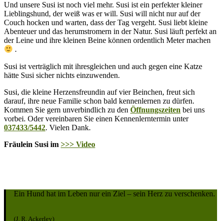
Und unsere Susi ist noch viel mehr. Susi ist ein perfekter kleiner
Lieblingshund, der weiß was er will. Susi will nicht nur auf der
Couch hocken und warten, dass der Tag vergeht. Susi liebt kleine
Abenteuer und das herumstromern in der Natur. Susi läuft perfekt an
der Leine und ihre kleinen Beine können ordentlich Meter machen
.
Susi ist verträglich mit ihresgleichen und auch gegen eine Katze
hätte Susi sicher nichts einzuwenden.
Susi, die kleine Herzensfreundin auf vier Beinchen, freut sich
darauf, ihre neue Familie schon bald kennenlernen zu dürfen.
Kommen Sie gern unverbindlich zu den
Öffnungszeiten
bei uns
vorbei. Oder vereinbaren Sie einen Kennenlerntermin unter
037433/5442
. Vielen Dank.
Fräulein Susi im
>>> Video
Ein Hund hat im Leben nur ein Ziel – sein Herz zu verschenken.
(J. R. Ackerley)