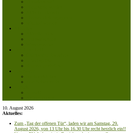
Tierpatenschaft
Pflegestelle werden
Aktiv im Tierheim
Ehrenamtlich engagieren
Mitglied werden
Aktuelles
Aktuelle Infos
Veranstaltungen
Wissenswertes
Freud und Leid
Glückspilze des Jahres
Urlaubsgrüße
Regenbogenbrücke
Lesenswert
Nachdenkliches
Zum Schmunzeln
Kontakt
Kontakt
Anfahrt planen
10. August 2026
Aktuelles:
Zum „Tag der offenen Tür“, laden wir am Samstag, 29.
August 2026, von 13 Uhr bis 16.30 Uhr recht herzlich ein!!