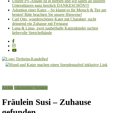
Unsere PV-Anlage ist in Betrieb und wir sagen all unseren
Unterstützern ganz herzlich DANKESCHÖN!!!
Adoption einer Katze – So klappt es für Mensch & Tier am
besten! Bitte beachten Sie unsere Hinweise!
Carl Otto, wunderschöner Kater mit Charakter, sucht
dringend ein Zuhause mit Freigang
Luna & Linus, zwei zauberhafte Katzenkinder suchen
liebevolle Streichelhände
Tierheim
Kandelhof
Hoffnung
Archiv
Glückspilze Vorjahre
für
Tiere
Fräulein Susi – Zuhause
gefunden