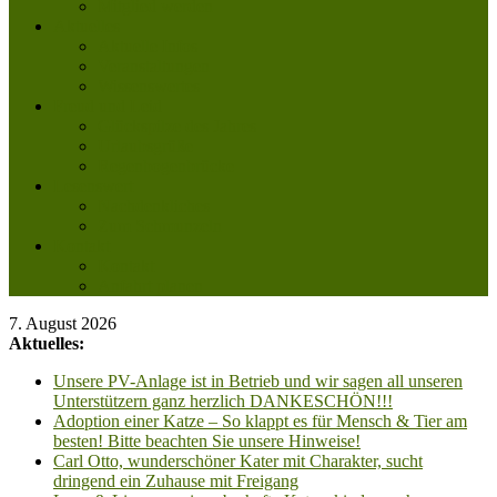
Mitglied werden
Aktuelles
Aktuelle Infos
Veranstaltungen
Wissenswertes
Freud und Leid
Glückspilze des Jahres
Urlaubsgrüße
Regenbogenbrücke
Lesenswert
Nachdenkliches
Zum Schmunzeln
Kontakt
Kontakt
Anfahrt planen
7. August 2026
Aktuelles:
Unsere PV-Anlage ist in Betrieb und wir sagen all unseren
Unterstützern ganz herzlich DANKESCHÖN!!!
Adoption einer Katze – So klappt es für Mensch & Tier am
besten! Bitte beachten Sie unsere Hinweise!
Carl Otto, wunderschöner Kater mit Charakter, sucht
dringend ein Zuhause mit Freigang