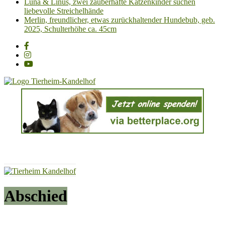
Luna & Linus, zwei zauberhafte Katzenkinder suchen
liebevolle Streichelhände
Merlin, freundlicher, etwas zurückhaltender Hundebub, geb.
2025, Schulterhöhe ca. 45cm
Tierheim
Kandelhof
Hoffnung
für
Tiere
Abschied