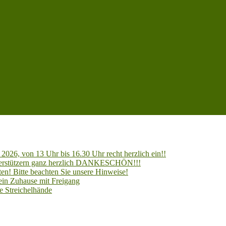
2026, von 13 Uhr bis 16.30 Uhr recht herzlich ein!!
Unterstützern ganz herzlich DANKESCHÖN!!!
en! Bitte beachten Sie unsere Hinweise!
 ein Zuhause mit Freigang
e Streichelhände