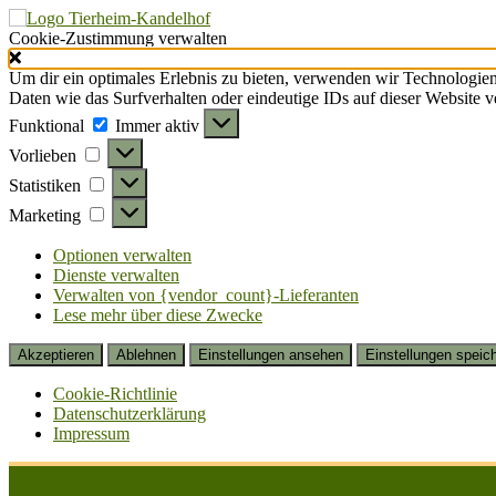
Cookie-Zustimmung verwalten
Um dir ein optimales Erlebnis zu bieten, verwenden wir Technologie
Daten wie das Surfverhalten oder eindeutige IDs auf dieser Website 
Funktional
Funktional
Immer aktiv
Vorlieben
Vorlieben
Statistiken
Statistiken
Marketing
Marketing
Optionen verwalten
Dienste verwalten
Verwalten von {vendor_count}-Lieferanten
Lese mehr über diese Zwecke
Akzeptieren
Ablehnen
Einstellungen ansehen
Einstellungen speic
Cookie-Richtlinie
Datenschutzerklärung
Impressum
Zum
Inhalt