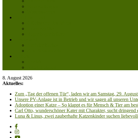
Aktuelle Infos
Veranstaltungen
Wissenswertes
Freud und Leid
Glückspilze des Jahres
Urlaubsgrüße
Regenbogenbrücke
Lesenswert
Nachdenkliches
Zum Schmunzeln
Kontakt
Kontakt
Anfahrt planen
8. August 2026
Aktuelles:
Zum „Tag der offenen Tür“, laden wir am Samstag, 29. August 
Unsere PV-Anlage ist in Betrieb und wir sagen all unseren 
Adoption einer Katze – So klappt es für Mensch & Tier am best
Carl Otto, wunderschöner Kater mit Charakter, sucht dringend
Luna & Linus, zwei zauberhafte Katzenkinder suchen liebevoll