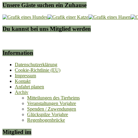
Unsere Gäste suchen ein Zuhause
Du kannst bei uns Mitglied werden
Information
Datenschutzerklärung
Cookie-Richtlinie (EU)
Impressum
Kontakt
Anfahrt planen
Archiv
Mitteilungen des Tierheims
Veranstaltungen Vorjahre
Spenden / Zuwendungen
Glückspilze Vorjahre
Regenbogenbrücke
Mitglied im