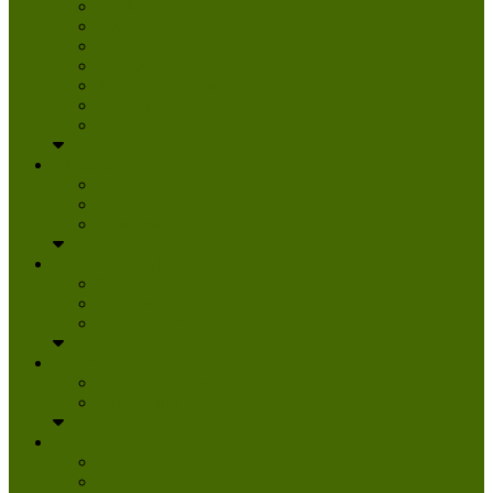
Danke
Spenden
Tierpatenschaft
Pflegestelle werden
Aktiv im Tierheim
Ehrenamtlich engagieren
Mitglied werden
Aktuelles
Aktuelle Infos
Veranstaltungen
Wissenswertes
Freud und Leid
Glückspilze des Jahres
Urlaubsgrüße
Regenbogenbrücke
Lesenswert
Nachdenkliches
Zum Schmunzeln
Kontakt
Kontakt
Anfahrt planen