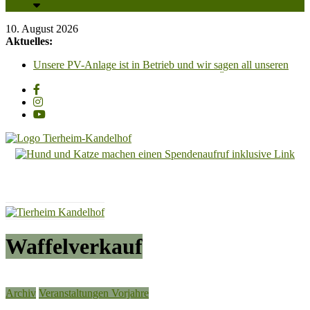
10. August 2026
Aktuelles:
Unsere PV-Anlage ist in Betrieb und wir sagen all unseren
Unterstützern ganz herzlich DANKESCHÖN!!!
Glückspilze 2026 – Grüße aus dem neuen Zuhause
Gino, kleiner, liebenswerter, Vierbeiner, geb, 2023,
Schulterhöhe ca. 30cm
Zum „Tag der offenen Tür“, laden wir am Samstag, 29.
August 2026, von 13 Uhr bis 16.30 Uhr recht herzlich ein!!
Püppi – unsere Püppi hat ein ganz tolles für-immer-Zuhause
Tierheim
gefunden
Kandelhof
Hoffnung
für
Tiere
Waffelverkauf
Archiv
Veranstaltungen Vorjahre