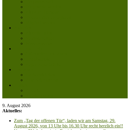
Tierpatenschaft
Pflegestelle werden
Aktiv im Tierheim
Ehrenamtlich engagieren
Mitglied werden
Aktuelles
Aktuelle Infos
Veranstaltungen
Wissenswertes
Freud und Leid
Glückspilze des Jahres
Urlaubsgrüße
Regenbogenbrücke
Lesenswert
Nachdenkliches
Zum Schmunzeln
Kontakt
Kontakt
Anfahrt planen
9. August 2026
Aktuelles:
Zum „Tag der offenen Tür“, laden wir am Samstag, 29.
August 2026, von 13 Uhr bis 16.30 Uhr recht herzlich ein!!