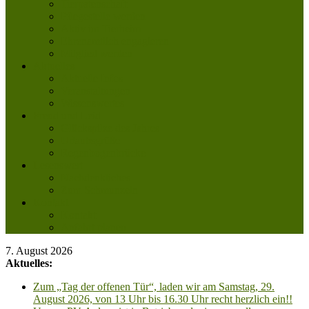
Tierpatenschaft
Pflegestelle werden
Aktiv im Tierheim
Ehrenamtlich engagieren
Mitglied werden
Aktuelles
Aktuelle Infos
Veranstaltungen
Wissenswertes
Freud und Leid
Glückspilze des Jahres
Urlaubsgrüße
Regenbogenbrücke
Lesenswert
Nachdenkliches
Zum Schmunzeln
Kontakt
Kontakt
Anfahrt planen
7. August 2026
Aktuelles:
Zum „Tag der offenen Tür“, laden wir am Samstag, 29.
August 2026, von 13 Uhr bis 16.30 Uhr recht herzlich ein!!