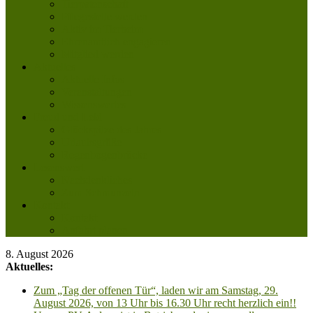
Tierpatenschaft
Pflegestelle werden
Aktiv im Tierheim
Ehrenamtlich engagieren
Mitglied werden
Aktuelles
Aktuelle Infos
Veranstaltungen
Wissenswertes
Freud und Leid
Glückspilze des Jahres
Urlaubsgrüße
Regenbogenbrücke
Lesenswert
Nachdenkliches
Zum Schmunzeln
Kontakt
Kontakt
Anfahrt planen
8. August 2026
Aktuelles:
Zum „Tag der offenen Tür“, laden wir am Samstag, 29.
August 2026, von 13 Uhr bis 16.30 Uhr recht herzlich ein!!