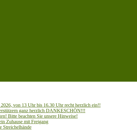
2026, von 13 Uhr bis 16.30 Uhr recht herzlich ein!!
Unterstützern ganz herzlich DANKESCHÖN!!!
en! Bitte beachten Sie unsere Hinweise!
 ein Zuhause mit Freigang
e Streichelhände