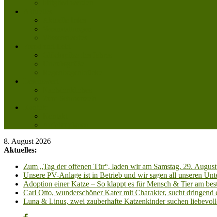
Mitglied werden
Aktuelles
Aktuelle Infos
Veranstaltungen
Wissenswertes
Freud und Leid
Glückspilze des Jahres
Urlaubsgrüße
Regenbogenbrücke
Lesenswert
Nachdenkliches
Zum Schmunzeln
Kontakt
Kontakt
Anfahrt planen
8. August 2026
Aktuelles:
Zum „Tag der offenen Tür“, laden wir am Samstag, 29. August 
Unsere PV-Anlage ist in Betrieb und wir sagen all unseren 
Adoption einer Katze – So klappt es für Mensch & Tier am best
Carl Otto, wunderschöner Kater mit Charakter, sucht dringend
Luna & Linus, zwei zauberhafte Katzenkinder suchen liebevoll