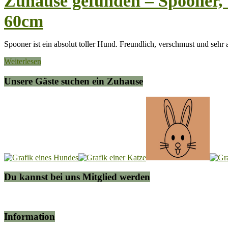
Zuhause gefunden – Spooner, J
60cm
Spooner ist ein absolut toller Hund. Freundlich, verschmust und sehr
Weiterlesen
Unsere Gäste suchen ein Zuhause
Du kannst bei uns Mitglied werden
Information