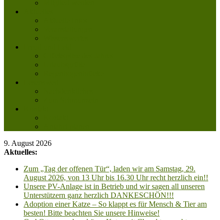
Mitglied werden
Aktuelles
Aktuelle Infos
Veranstaltungen
Wissenswertes
Freud und Leid
Glückspilze des Jahres
Urlaubsgrüße
Regenbogenbrücke
Lesenswert
Nachdenkliches
Zum Schmunzeln
Kontakt
Kontakt
Anfahrt planen
9. August 2026
Aktuelles:
Zum „Tag der offenen Tür“, laden wir am Samstag, 29.
August 2026, von 13 Uhr bis 16.30 Uhr recht herzlich ein!!
Unsere PV-Anlage ist in Betrieb und wir sagen all unseren
Unterstützern ganz herzlich DANKESCHÖN!!!
Adoption einer Katze – So klappt es für Mensch & Tier am
besten! Bitte beachten Sie unsere Hinweise!