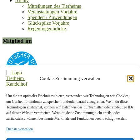
Archiv
Mitteilungen des Tierheims
Veranstaltungen Vorjahre
Spenden / Zuwendungen
Glückspilze Vorjahre
Regenbogenbrücke
Mitglied im
Cookie-Zustimmung verwalten
Um dir ein optimales Erlebnis zu bieten, verwenden wir Technologien wie Cookies,
Kontakt-Info
um Geräteinformationen zu speichern und/oder darauf zuzugreifen. Wenn du diesen
Technologien zustimmst, können wir Daten wie das Surfverhalten oder eindeutige IDs
Tierschutzverein Plauen und Umgebung e. V.
auf dieser Website verarbeiten. Wenn du deine Zustimmung nicht erteilst oder
zurückziehst, können bestimmte Merkmale und Funktionen beeinträchtigt werden.
Am Kandelhof 1a
08538 Weischlitz OT Krebes
Dienste verwalten
Telefon:
037433/5442