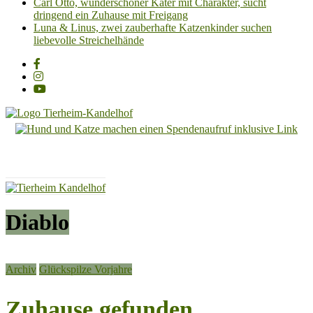
Carl Otto, wunderschöner Kater mit Charakter, sucht
dringend ein Zuhause mit Freigang
Luna & Linus, zwei zauberhafte Katzenkinder suchen
liebevolle Streichelhände
Tierheim
Kandelhof
Hoffnung
für
Tiere
Diablo
Archiv
Glückspilze Vorjahre
Zuhause gefunden