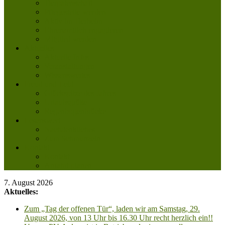
Tierpatenschaft
Pflegestelle werden
Aktiv im Tierheim
Ehrenamtlich engagieren
Mitglied werden
Aktuelles
Aktuelle Infos
Veranstaltungen
Wissenswertes
Freud und Leid
Glückspilze des Jahres
Urlaubsgrüße
Regenbogenbrücke
Lesenswert
Nachdenkliches
Zum Schmunzeln
Kontakt
Kontakt
Anfahrt planen
7. August 2026
Aktuelles:
Zum „Tag der offenen Tür“, laden wir am Samstag, 29.
August 2026, von 13 Uhr bis 16.30 Uhr recht herzlich ein!!