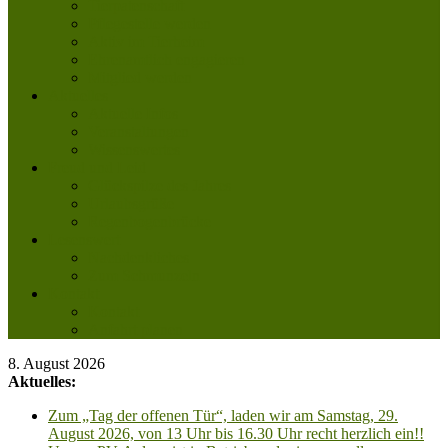
Tierpatenschaft
Pflegestelle werden
Aktiv im Tierheim
Ehrenamtlich engagieren
Mitglied werden
Aktuelles
Aktuelle Infos
Veranstaltungen
Wissenswertes
Freud und Leid
Glückspilze des Jahres
Urlaubsgrüße
Regenbogenbrücke
Lesenswert
Nachdenkliches
Zum Schmunzeln
Kontakt
Kontakt
Anfahrt planen
8. August 2026
Aktuelles:
Zum „Tag der offenen Tür“, laden wir am Samstag, 29.
August 2026, von 13 Uhr bis 16.30 Uhr recht herzlich ein!!