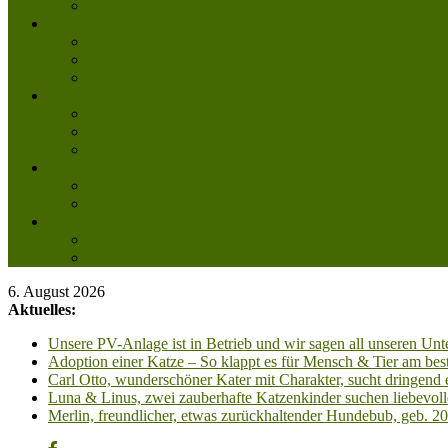
Mitglied werden
Aktuelles
Aktuelle Infos
Veranstaltungen
Wissenswertes
Freud und Leid
Glückspilze des Jahres
Urlaubsgrüße
Regenbogenbrücke
Lesenswert
Nachdenkliches
Zum Schmunzeln
Kontakt
Kontakt
Anfahrt planen
6. August 2026
Aktuelles:
Unsere PV-Anlage ist in Betrieb und wir sagen all unseren 
Adoption einer Katze – So klappt es für Mensch & Tier am best
Carl Otto, wunderschöner Kater mit Charakter, sucht dringend
Luna & Linus, zwei zauberhafte Katzenkinder suchen liebevoll
Merlin, freundlicher, etwas zurückhaltender Hundebub, geb. 2