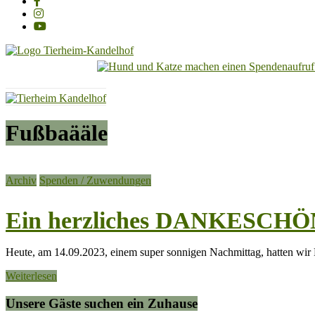
Tierheim
Kandelhof
Hoffnung
Fußbaääle
für
Tiere
Archiv
Spenden / Zuwendungen
Ein herzliches DANKESCHÖN 
Heute, am 14.09.2023, einem super sonnigen Nachmittag, hatten wir
Weiterlesen
Unsere Gäste suchen ein Zuhause