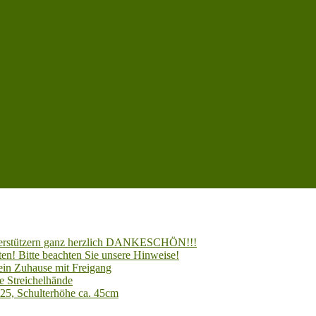
Unterstützern ganz herzlich DANKESCHÖN!!!
en! Bitte beachten Sie unsere Hinweise!
 ein Zuhause mit Freigang
e Streichelhände
025, Schulterhöhe ca. 45cm