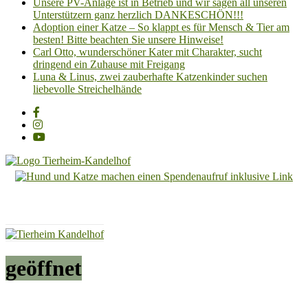
Unsere PV-Anlage ist in Betrieb und wir sagen all unseren
Unterstützern ganz herzlich DANKESCHÖN!!!
Adoption einer Katze – So klappt es für Mensch & Tier am
besten! Bitte beachten Sie unsere Hinweise!
Carl Otto, wunderschöner Kater mit Charakter, sucht
dringend ein Zuhause mit Freigang
Luna & Linus, zwei zauberhafte Katzenkinder suchen
liebevolle Streichelhände
Tierheim
Kandelhof
Hoffnung
für
Tiere
geöffnet