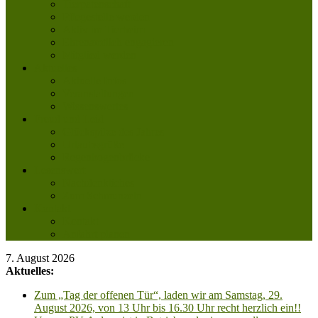
Tierpatenschaft
Pflegestelle werden
Aktiv im Tierheim
Ehrenamtlich engagieren
Mitglied werden
Aktuelles
Aktuelle Infos
Veranstaltungen
Wissenswertes
Freud und Leid
Glückspilze des Jahres
Urlaubsgrüße
Regenbogenbrücke
Lesenswert
Nachdenkliches
Zum Schmunzeln
Kontakt
Kontakt
Anfahrt planen
7. August 2026
Aktuelles:
Zum „Tag der offenen Tür“, laden wir am Samstag, 29.
August 2026, von 13 Uhr bis 16.30 Uhr recht herzlich ein!!