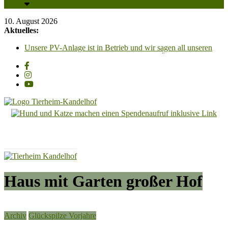
10. August 2026
Aktuelles:
Unsere PV-Anlage ist in Betrieb und wir sagen all unseren
Unterstützern ganz herzlich DANKESCHÖN!!!
Glückspilze 2026 – Grüße aus dem neuen Zuhause
Gino, kleiner, liebenswerter, Vierbeiner, geb, 2023,
Schulterhöhe ca. 30cm
Zum „Tag der offenen Tür“, laden wir am Samstag, 29.
August 2026, von 13 Uhr bis 16.30 Uhr recht herzlich ein!!
Püppi – unsere Püppi hat ein ganz tolles für-immer-Zuhause
Tierheim
gefunden
Kandelhof
Hoffnung
für
Tiere
Haus mit Garten großer Hof
Archiv
Glückspilze Vorjahre