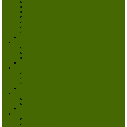
Danke
Spenden
Tierpatenschaft
Pflegestelle werden
Aktiv im Tierheim
Ehrenamtlich engagieren
Mitglied werden
Aktuelles
Aktuelle Infos
Veranstaltungen
Wissenswertes
Freud und Leid
Glückspilze des Jahres
Urlaubsgrüße
Regenbogenbrücke
Lesenswert
Nachdenkliches
Zum Schmunzeln
Kontakt
Kontakt
Anfahrt planen