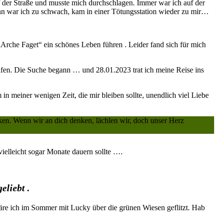
uf der Straße und musste mich durchschlagen. Immer war ich auf der
nn war ich zu schwach, kam in einer Tötungsstation wieder zu mir…
„Arche Faget“ ein schönes Leben führen . Leider fand sich für mich
lfen. Die Suche begann … und 28.01.2023 trat ich meine Reise ins
 meiner wenigen Zeit, die mir bleiben sollte, unendlich viel Liebe
ken. Wenn wir an dich denken, lächlen wir, doch unser Herz
ielleicht sogar Monate dauern sollte ….
eliebt .
 wäre ich im Sommer mit Lucky über die grünen Wiesen geflitzt. Hab