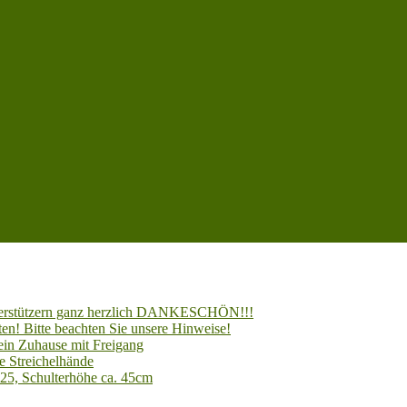
Unterstützern ganz herzlich DANKESCHÖN!!!
en! Bitte beachten Sie unsere Hinweise!
 ein Zuhause mit Freigang
e Streichelhände
025, Schulterhöhe ca. 45cm