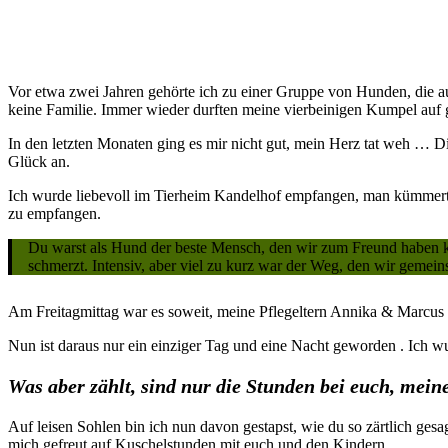
Vor etwa zwei Jahren gehörte ich zu einer Gruppe von Hunden, die aus
keine Familie. Immer wieder durften meine vierbeinigen Kumpel auf 
In den letzten Monaten ging es mir nicht gut, mein Herz tat weh … 
Glück an.
Ich wurde liebevoll im Tierheim Kandelhof empfangen, man kümmerte s
zu empfangen.
Du warst als Hund der beste Mensch, den wir zum Freund haben ko
schmerzt. Intensiv, aber viel zu kurz war der Weg, den wir gemei
Am Freitagmittag war es soweit, meine Pflegeltern Annika & Marcus h
Nun ist daraus nur ein einziger Tag und eine Nacht geworden . Ich wu
Was aber zählt, sind nur die Stunden bei euch, meine
Auf leisen Sohlen bin ich nun davon gestapst, wie du so zärtlich ges
mich gefreut auf Kuschelstunden mit euch und den Kindern.