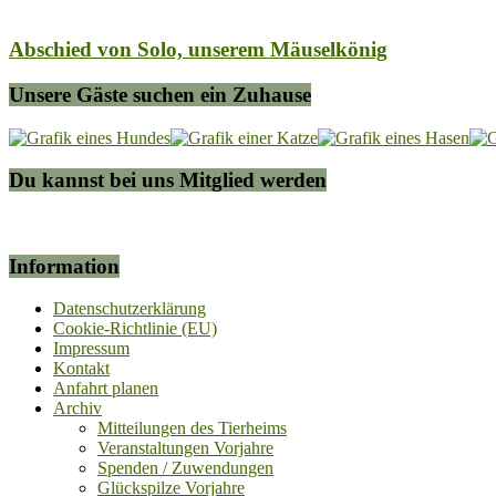
Abschied von Solo, unserem Mäuselkönig
Unsere Gäste suchen ein Zuhause
Du kannst bei uns Mitglied werden
Information
Datenschutzerklärung
Cookie-Richtlinie (EU)
Impressum
Kontakt
Anfahrt planen
Archiv
Mitteilungen des Tierheims
Veranstaltungen Vorjahre
Spenden / Zuwendungen
Glückspilze Vorjahre