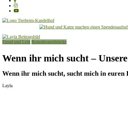
Tierheim
Kandelhof
Freud und Leid
Regenbogenbrücke
Hoffnung
für
Wenn ihr mich sucht – Unser
Tiere
Wenn ihr mich sucht, sucht mich in euren
Layla