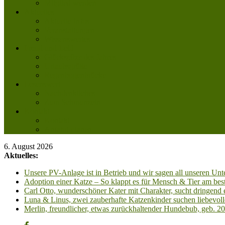
Mitglied werden
Aktuelles
Aktuelle Infos
Veranstaltungen
Wissenswertes
Freud und Leid
Glückspilze des Jahres
Urlaubsgrüße
Regenbogenbrücke
Lesenswert
Nachdenkliches
Zum Schmunzeln
Kontakt
Kontakt
Anfahrt planen
6. August 2026
Aktuelles:
Unsere PV-Anlage ist in Betrieb und wir sagen all unseren 
Adoption einer Katze – So klappt es für Mensch & Tier am best
Carl Otto, wunderschöner Kater mit Charakter, sucht dringend
Luna & Linus, zwei zauberhafte Katzenkinder suchen liebevoll
Merlin, freundlicher, etwas zurückhaltender Hundebub, geb. 2