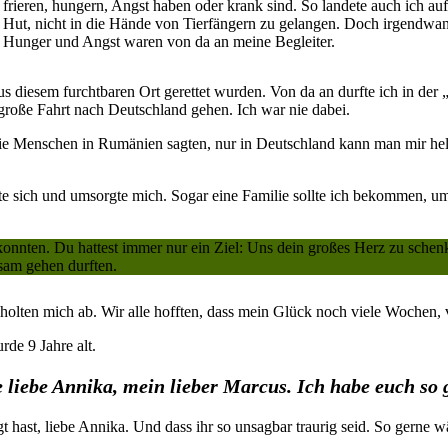
frieren, hungern, Angst haben oder krank sind. So landete auch ich a
Hut, nicht in die Hände von Tierfängern zu gelangen. Doch irgendwa
Hunger und Angst waren von da an meine Begleiter.
 diesem furchtbaren Ort gerettet wurden. Von da an durfte ich in der 
große Fahrt nach Deutschland gehen. Ich war nie dabei.
Die Menschen in Rumänien sagten, nur in Deutschland kann man mir he
ich und umsorgte mich. Sogar eine Familie sollte ich bekommen, um in
nnten. Du hattest immer nur ein Ziel: Uns dein großes Herz zu schen
nsam gehen durften.
olten mich ab. Wir alle hofften, dass mein Glück noch viele Wochen, v
rde 9 Jahre alt.
 liebe Annika, mein lieber Marcus. Ich habe euch so g
agt hast, liebe Annika. Und dass ihr so unsagbar traurig seid. So gerne