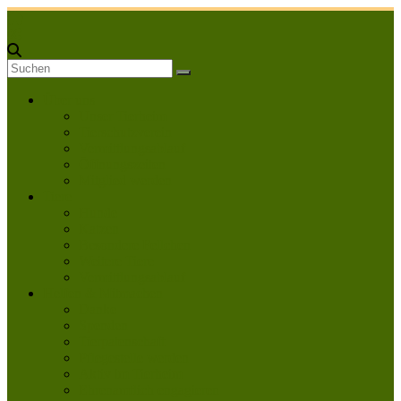
Zum
Inhalt
springen
Über uns
Unser Tierheim
Tierschutzverein
Vermittlungsablauf
Öffnungszeiten
Mitglied werden
Tiere
Hunde
Katzen
Besondere Fellchen
Weitere Tiere
Vermittlungsablauf
Helfen & Mitmachen
Danke
Spenden
Tierpatenschaft
Pflegestelle werden
Aktiv im Tierheim
Ehrenamtlich engagieren