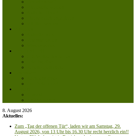
Tierpatenschaft
Pflegestelle werden
Aktiv im Tierheim
Ehrenamtlich engagieren
Mitglied werden
Aktuelles
Aktuelle Infos
Veranstaltungen
Wissenswertes
Freud und Leid
Glückspilze des Jahres
Urlaubsgrüße
Regenbogenbrücke
Lesenswert
Nachdenkliches
Zum Schmunzeln
Kontakt
Kontakt
Anfahrt planen
8. August 2026
Aktuelles:
Zum „Tag der offenen Tür“, laden wir am Samstag, 29.
August 2026, von 13 Uhr bis 16.30 Uhr recht herzlich ein!!