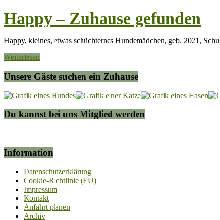
Happy – Zuhause gefunden
Happy, kleines, etwas schüchternes Hundemädchen, geb. 2021, Schu
Weiterlesen
Unsere Gäste suchen ein Zuhause
Du kannst bei uns Mitglied werden
Information
Datenschutzerklärung
Cookie-Richtlinie (EU)
Impressum
Kontakt
Anfahrt planen
Archiv