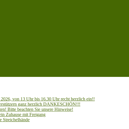
2026, von 13 Uhr bis 16.30 Uhr recht herzlich ein!!
Unterstützern ganz herzlich DANKESCHÖN!!!
en! Bitte beachten Sie unsere Hinweise!
 ein Zuhause mit Freigang
e Streichelhände