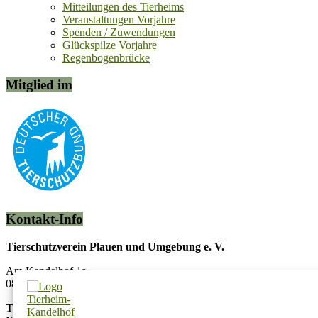
Mitteilungen des Tierheims
Veranstaltungen Vorjahre
Spenden / Zuwendungen
Glückspilze Vorjahre
Regenbogenbrücke
Mitglied im
Kontakt-Info
Tierschutzverein Plauen und Umgebung e. V.
Am Kandelhof 1a
08538 Weischlitz OT Krebes
Telefon:
037433/5442