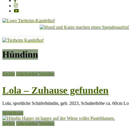
Tierheim
Kandelhof
Hoffnung
Hündinn
für
Tiere
Archiv
Glückspilze Vorjahre
Lola – Zuhause gefunden
Lola, sportliche Schäferhündin, geb. 2023, Schulterhöhe ca. 60cm Lola 
Weiterlesen
Archiv
Glückspilze Vorjahre