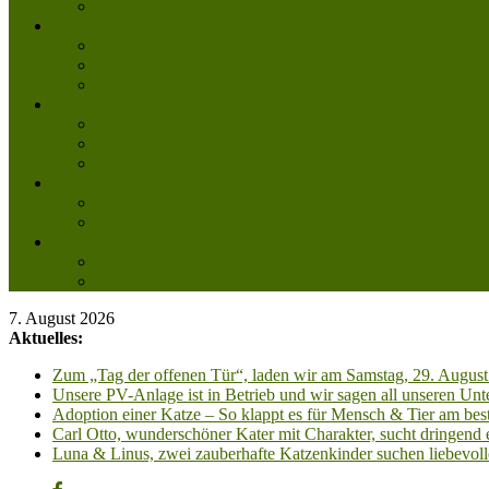
Mitglied werden
Aktuelles
Aktuelle Infos
Veranstaltungen
Wissenswertes
Freud und Leid
Glückspilze des Jahres
Urlaubsgrüße
Regenbogenbrücke
Lesenswert
Nachdenkliches
Zum Schmunzeln
Kontakt
Kontakt
Anfahrt planen
7. August 2026
Aktuelles:
Zum „Tag der offenen Tür“, laden wir am Samstag, 29. August 
Unsere PV-Anlage ist in Betrieb und wir sagen all unseren 
Adoption einer Katze – So klappt es für Mensch & Tier am best
Carl Otto, wunderschöner Kater mit Charakter, sucht dringend
Luna & Linus, zwei zauberhafte Katzenkinder suchen liebevoll