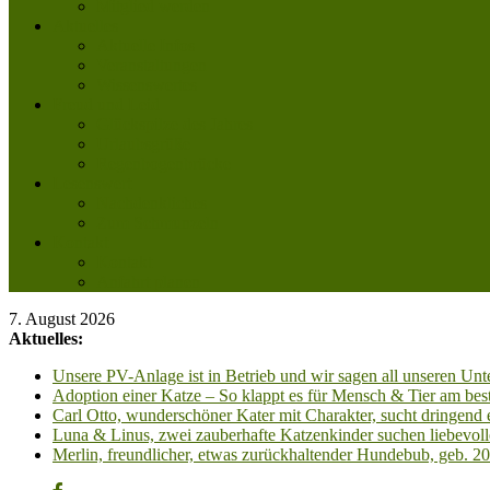
Mitglied werden
Aktuelles
Aktuelle Infos
Veranstaltungen
Wissenswertes
Freud und Leid
Glückspilze des Jahres
Urlaubsgrüße
Regenbogenbrücke
Lesenswert
Nachdenkliches
Zum Schmunzeln
Kontakt
Kontakt
Anfahrt planen
7. August 2026
Aktuelles:
Unsere PV-Anlage ist in Betrieb und wir sagen all unseren 
Adoption einer Katze – So klappt es für Mensch & Tier am best
Carl Otto, wunderschöner Kater mit Charakter, sucht dringend
Luna & Linus, zwei zauberhafte Katzenkinder suchen liebevoll
Merlin, freundlicher, etwas zurückhaltender Hundebub, geb. 2