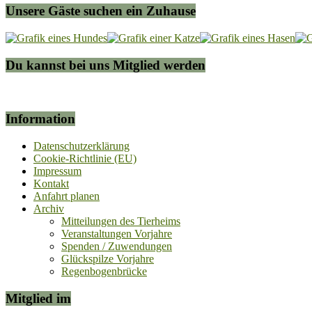
Unsere Gäste suchen ein Zuhause
Du kannst bei uns Mitglied werden
Information
Datenschutzerklärung
Cookie-Richtlinie (EU)
Impressum
Kontakt
Anfahrt planen
Archiv
Mitteilungen des Tierheims
Veranstaltungen Vorjahre
Spenden / Zuwendungen
Glückspilze Vorjahre
Regenbogenbrücke
Mitglied im