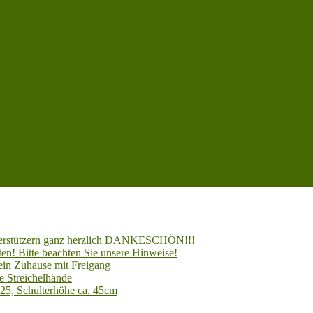
Unterstützern ganz herzlich DANKESCHÖN!!!
en! Bitte beachten Sie unsere Hinweise!
 ein Zuhause mit Freigang
e Streichelhände
025, Schulterhöhe ca. 45cm