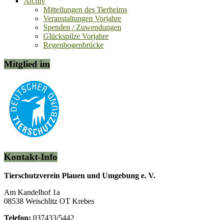
Archiv
Mitteilungen des Tierheims
Veranstaltungen Vorjahre
Spenden / Zuwendungen
Glückspilze Vorjahre
Regenbogenbrücke
Mitglied im
Kontakt-Info
Tierschutzverein Plauen und Umgebung e. V.
Am Kandelhof 1a
08538 Weischlitz OT Krebes
Telefon:
037433/5442