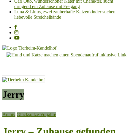
Carl Otto, wunderschöner Kater mit Charakter, sucht
dringend ein Zuhause mit Freigang
Luna & Linus, zwei zauberhafte Katzenkinder suchen
liebevolle Streichelhände
Tierheim
Kandelhof
Hoffnung
für
Tiere
Jerry
Archiv
Glückspilze Vorjahre
Jerry – Zuhause gefunden