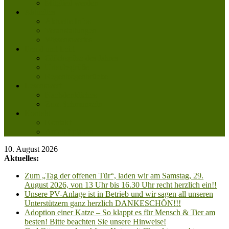
Mitglied werden
Aktuelles
Aktuelle Infos
Veranstaltungen
Wissenswertes
Freud und Leid
Glückspilze des Jahres
Urlaubsgrüße
Regenbogenbrücke
Lesenswert
Nachdenkliches
Zum Schmunzeln
Kontakt
Kontakt
Anfahrt planen
10. August 2026
Aktuelles:
Zum „Tag der offenen Tür“, laden wir am Samstag, 29.
August 2026, von 13 Uhr bis 16.30 Uhr recht herzlich ein!!
Unsere PV-Anlage ist in Betrieb und wir sagen all unseren
Unterstützern ganz herzlich DANKESCHÖN!!!
Adoption einer Katze – So klappt es für Mensch & Tier am
besten! Bitte beachten Sie unsere Hinweise!