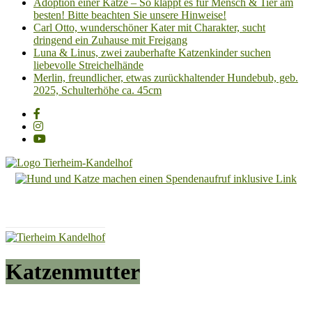
Adoption einer Katze – So klappt es für Mensch & Tier am
besten! Bitte beachten Sie unsere Hinweise!
Carl Otto, wunderschöner Kater mit Charakter, sucht
dringend ein Zuhause mit Freigang
Luna & Linus, zwei zauberhafte Katzenkinder suchen
liebevolle Streichelhände
Merlin, freundlicher, etwas zurückhaltender Hundebub, geb.
2025, Schulterhöhe ca. 45cm
Tierheim
Kandelhof
Hoffnung
für
Tiere
Katzenmutter