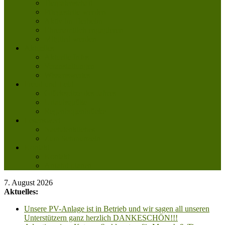
Tierpatenschaft
Pflegestelle werden
Aktiv im Tierheim
Ehrenamtlich engagieren
Mitglied werden
Aktuelles
Aktuelle Infos
Veranstaltungen
Wissenswertes
Freud und Leid
Glückspilze des Jahres
Urlaubsgrüße
Regenbogenbrücke
Lesenswert
Nachdenkliches
Zum Schmunzeln
Kontakt
Kontakt
Anfahrt planen
7. August 2026
Aktuelles:
Unsere PV-Anlage ist in Betrieb und wir sagen all unseren
Unterstützern ganz herzlich DANKESCHÖN!!!