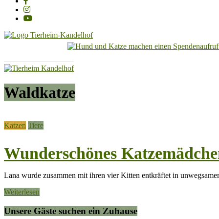
Tierheim
Kandelhof
Hoffnung
Waldkatze
für
Tiere
Katzen
Tiere
Wunderschönes Katzemädchen
Lana wurde zusammen mit ihren vier Kitten entkräftet in unwegsame
Weiterlesen
Unsere Gäste suchen ein Zuhause