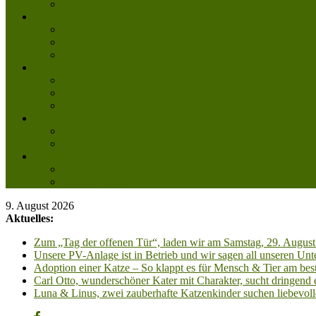
Mitglied werden
Aktuelles
Aktuelle Infos
Veranstaltungen
Wissenswertes
Freud und Leid
Glückspilze des Jahres
Urlaubsgrüße
Regenbogenbrücke
Lesenswert
Nachdenkliches
Zum Schmunzeln
Kontakt
Kontakt
Anfahrt planen
9. August 2026
Aktuelles:
Zum „Tag der offenen Tür“, laden wir am Samstag, 29. August 
Unsere PV-Anlage ist in Betrieb und wir sagen all unseren 
Adoption einer Katze – So klappt es für Mensch & Tier am best
Carl Otto, wunderschöner Kater mit Charakter, sucht dringend
Luna & Linus, zwei zauberhafte Katzenkinder suchen liebevoll