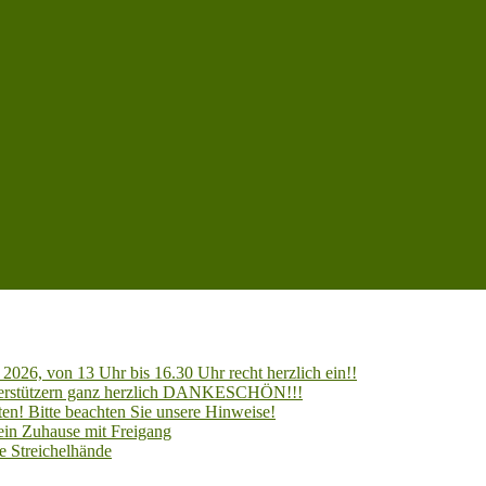
2026, von 13 Uhr bis 16.30 Uhr recht herzlich ein!!
Unterstützern ganz herzlich DANKESCHÖN!!!
en! Bitte beachten Sie unsere Hinweise!
 ein Zuhause mit Freigang
e Streichelhände