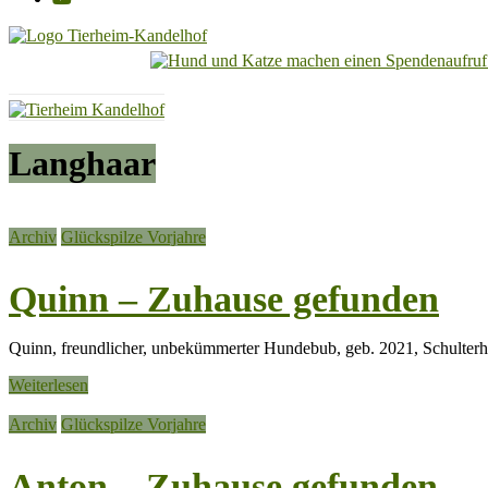
Tierheim
Kandelhof
Hoffnung
Langhaar
für
Tiere
Archiv
Glückspilze Vorjahre
Quinn – Zuhause gefunden
Quinn, freundlicher, unbekümmerter Hundebub, geb. 2021, Schulterh
Weiterlesen
Archiv
Glückspilze Vorjahre
Anton – Zuhause gefunden