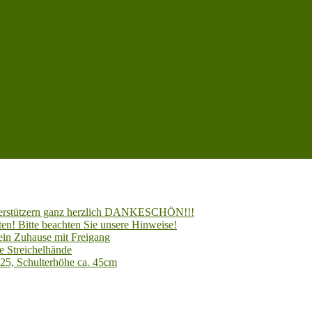
Unterstützern ganz herzlich DANKESCHÖN!!!
en! Bitte beachten Sie unsere Hinweise!
 ein Zuhause mit Freigang
e Streichelhände
025, Schulterhöhe ca. 45cm