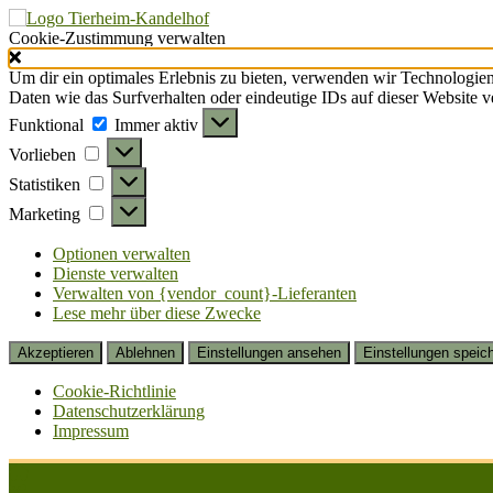
Cookie-Zustimmung verwalten
Um dir ein optimales Erlebnis zu bieten, verwenden wir Technologie
Daten wie das Surfverhalten oder eindeutige IDs auf dieser Website 
Funktional
Funktional
Immer aktiv
Vorlieben
Vorlieben
Statistiken
Statistiken
Marketing
Marketing
Optionen verwalten
Dienste verwalten
Verwalten von {vendor_count}-Lieferanten
Lese mehr über diese Zwecke
Akzeptieren
Ablehnen
Einstellungen ansehen
Einstellungen speic
Cookie-Richtlinie
Datenschutzerklärung
Impressum
Zum
Inhalt