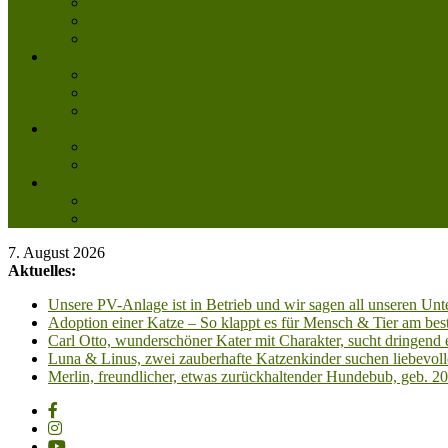
Aktuelle Infos
Veranstaltungen
Wissenswertes
Freud und Leid
Glückspilze des Jahres
Urlaubsgrüße
Regenbogenbrücke
Lesenswert
Nachdenkliches
Zum Schmunzeln
Kontakt
Kontakt
Anfahrt planen
7. August 2026
Aktuelles:
Unsere PV-Anlage ist in Betrieb und wir sagen all unseren 
Adoption einer Katze – So klappt es für Mensch & Tier am best
Carl Otto, wunderschöner Kater mit Charakter, sucht dringend
Luna & Linus, zwei zauberhafte Katzenkinder suchen liebevoll
Merlin, freundlicher, etwas zurückhaltender Hundebub, geb. 2