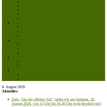
Tierpatenschaft
Pflegestelle werden
Aktiv im Tierheim
Ehrenamtlich engagieren
Mitglied werden
Aktuelles
Aktuelle Infos
Veranstaltungen
Wissenswertes
Freud und Leid
Glückspilze des Jahres
Urlaubsgrüße
Regenbogenbrücke
Lesenswert
Nachdenkliches
Zum Schmunzeln
Kontakt
Kontakt
Anfahrt planen
8. August 2026
Aktuelles:
Zum „Tag der offenen Tür“, laden wir am Samstag, 29.
August 2026, von 13 Uhr bis 16.30 Uhr recht herzlich ein!!