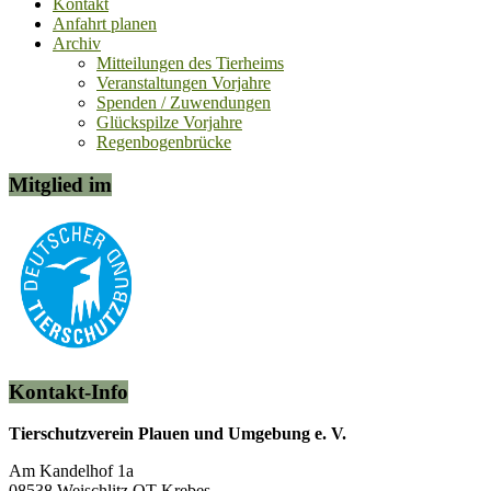
Kontakt
Anfahrt planen
Archiv
Mitteilungen des Tierheims
Veranstaltungen Vorjahre
Spenden / Zuwendungen
Glückspilze Vorjahre
Regenbogenbrücke
Mitglied im
Kontakt-Info
Tierschutzverein Plauen und Umgebung e. V.
Am Kandelhof 1a
08538 Weischlitz OT Krebes