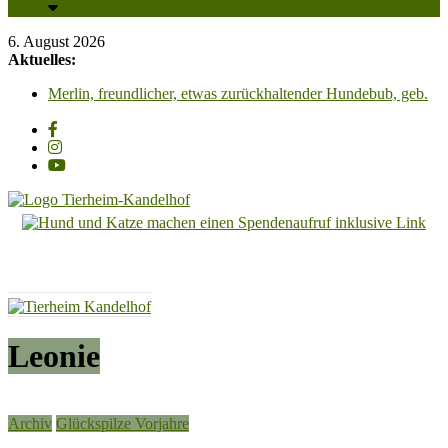
6. August 2026
Aktuelles:
Merlin, freundlicher, etwas zurückhaltender Hundebub, geb.
2025, Schulterhöhe ca. 45cm
Unsere PV-Anlage ist in Betrieb und wir sagen all unseren
Unterstützern ganz herzlich DANKESCHÖN!!!
Adoption einer Katze – So klappt es für Mensch & Tier am
besten! Bitte beachten Sie unsere Hinweise!
Carl Otto, wunderschöner Kater mit Charakter, sucht
dringend ein Zuhause mit Freigang
Tierheim
Luna & Linus, zwei zauberhafte Katzenkinder suchen
liebevolle Streichelhände
Kandelhof
Hoffnung
für
Tiere
Leonie
Archiv
Glückspilze Vorjahre