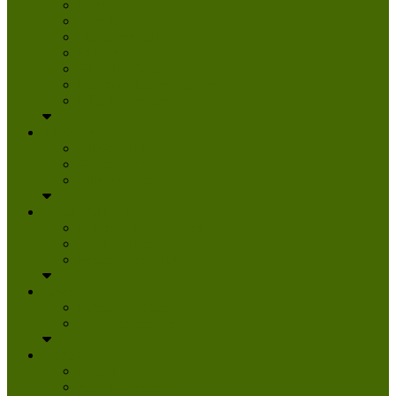
Danke
Spenden
Tierpatenschaft
Pflegestelle werden
Aktiv im Tierheim
Ehrenamtlich engagieren
Mitglied werden
Aktuelles
Aktuelle Infos
Veranstaltungen
Wissenswertes
Freud und Leid
Glückspilze des Jahres
Urlaubsgrüße
Regenbogenbrücke
Lesenswert
Nachdenkliches
Zum Schmunzeln
Kontakt
Kontakt
Anfahrt planen