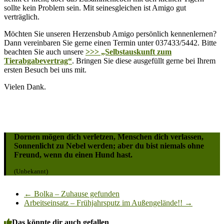
sollte kein Problem sein. Mit seinesgleichen ist Amigo gut
verträglich.
Möchten Sie unseren Herzensbub Amigo persönlich kennenlernen?
Dann vereinbaren Sie gerne einen Termin unter 037433/5442. Bitte
beachten Sie auch unsere
>>> „Selbstauskunft zum
Tierabgabevertrag“
. Bringen Sie diese ausgefüllt gerne bei Ihrem
ersten Besuch bei uns mit.
Vielen Dank.
Dornen mögen dich verletzen, Menschen dich verlassen,
Sonnenlicht zu Nebel werden; aber du bist niemals ohne
Freund, wenn du einen Hund hast.
(Unbekannt)
←
Bolka – Zuhause gefunden
Arbeitseinsatz – Frühjahrsputz im Außengelände!!
→
Das könnte dir auch gefallen