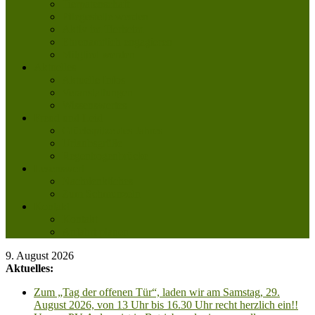
Tierpatenschaft
Pflegestelle werden
Aktiv im Tierheim
Ehrenamtlich engagieren
Mitglied werden
Aktuelles
Aktuelle Infos
Veranstaltungen
Wissenswertes
Freud und Leid
Glückspilze des Jahres
Urlaubsgrüße
Regenbogenbrücke
Lesenswert
Nachdenkliches
Zum Schmunzeln
Kontakt
Kontakt
Anfahrt planen
9. August 2026
Aktuelles:
Zum „Tag der offenen Tür“, laden wir am Samstag, 29.
August 2026, von 13 Uhr bis 16.30 Uhr recht herzlich ein!!