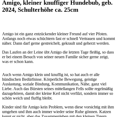
Amigo, kleiner knuffiger Hundebub, geb.
2024, Schulterhöhe ca. 25cm
Amigo ist ein ganz entzückender kleiner Freund auf vier Pfoten.
Anfangs noch etwas schüchtern fast er schnell Vertrauen und kommt
näher. Dann darf gerne gestreichelt, gekrault und geherzt werden.
Das Laufen an der Leine übt Amigo die letzten Tage fleißig, so dass
er bei einem Besuch von seiner neuen Familie sicher gerne zeigt,
was er schon kann.
Auch wenn Amigo klein und knuffig ist, so hat auch er alle
hündischen Bedürfnisse. Körperliche Bewegung, geistige
Auslastung, soziale Bindung, Kommunikation, Nähe, ganz viel
Liebe. Auch das Bürsten seines mittellangen Fells sollte regelmäßig
dazugehören, damit der kleine Kerl nicht verfilzt, sondern immer so
schön weich und fluffig bleibt.
Kinder sind für Amigo kein Problem, wenn diese vorsichtig mit ihm
umgehen und ihm auch immer wieder seine Ruhe gönnen. Katzen
kennt er nicht, aber das Zusammenleben mit den kleinen Tigern