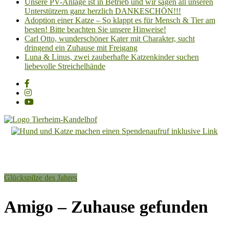
Unsere PV-Anlage ist in Betrieb und wir sagen all unseren
Unterstützern ganz herzlich DANKESCHÖN!!!
Adoption einer Katze – So klappt es für Mensch & Tier am
besten! Bitte beachten Sie unsere Hinweise!
Carl Otto, wunderschöner Kater mit Charakter, sucht
dringend ein Zuhause mit Freigang
Luna & Linus, zwei zauberhafte Katzenkinder suchen
liebevolle Streichelhände
Tierheim
Kandelhof
Hoffnung
Glückspilze des Jahres
für
Tiere
Amigo – Zuhause gefunden