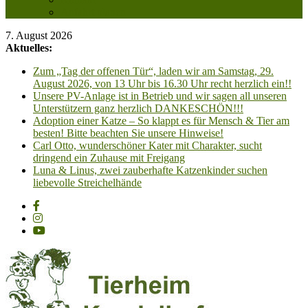
Anfahrt planen
7. August 2026
Aktuelles:
Zum „Tag der offenen Tür“, laden wir am Samstag, 29.
August 2026, von 13 Uhr bis 16.30 Uhr recht herzlich ein!!
Unsere PV-Anlage ist in Betrieb und wir sagen all unseren
Unterstützern ganz herzlich DANKESCHÖN!!!
Adoption einer Katze – So klappt es für Mensch & Tier am
besten! Bitte beachten Sie unsere Hinweise!
Carl Otto, wunderschöner Kater mit Charakter, sucht
dringend ein Zuhause mit Freigang
Luna & Linus, zwei zauberhafte Katzenkinder suchen
liebevolle Streichelhände