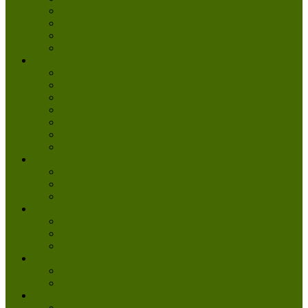
Katzen
Besondere Fellchen
Weitere Tiere
Vermittlungsablauf
Helfen & Mitmachen
Danke
Spenden
Tierpatenschaft
Pflegestelle werden
Aktiv im Tierheim
Ehrenamtlich engagieren
Mitglied werden
Aktuelles
Aktuelle Infos
Veranstaltungen
Wissenswertes
Freud und Leid
Glückspilze des Jahres
Urlaubsgrüße
Regenbogenbrücke
Lesenswert
Nachdenkliches
Zum Schmunzeln
Kontakt
Kontakt