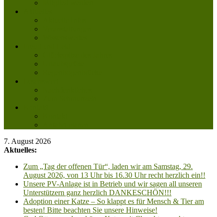
Mitglied werden
Aktuelles
Aktuelle Infos
Veranstaltungen
Wissenswertes
Freud und Leid
Glückspilze des Jahres
Urlaubsgrüße
Regenbogenbrücke
Lesenswert
Nachdenkliches
Zum Schmunzeln
Kontakt
Kontakt
Anfahrt planen
7. August 2026
Aktuelles:
Zum „Tag der offenen Tür“, laden wir am Samstag, 29.
August 2026, von 13 Uhr bis 16.30 Uhr recht herzlich ein!!
Unsere PV-Anlage ist in Betrieb und wir sagen all unseren
Unterstützern ganz herzlich DANKESCHÖN!!!
Adoption einer Katze – So klappt es für Mensch & Tier am
besten! Bitte beachten Sie unsere Hinweise!