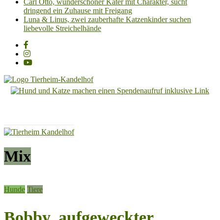
Carl Otto, wunderschöner Kater mit Charakter, sucht
dringend ein Zuhause mit Freigang
Luna & Linus, zwei zauberhafte Katzenkinder suchen
liebevolle Streichelhände
Tierheim
Kandelhof
Hoffnung
für
Tiere
Mix
Hunde
Tiere
Bobby, aufgeweckter,