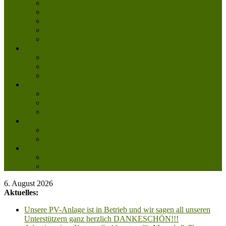
Tierpatenschaft
Pflegestelle werden
Aktiv im Tierheim
Ehrenamtlich engagieren
Mitglied werden
Aktuelles
Aktuelle Infos
Veranstaltungen
Wissenswertes
Freud und Leid
Glückspilze des Jahres
Urlaubsgrüße
Regenbogenbrücke
Lesenswert
Nachdenkliches
Zum Schmunzeln
Kontakt
Kontakt
Anfahrt planen
6. August 2026
Aktuelles:
Unsere PV-Anlage ist in Betrieb und wir sagen all unseren
Unterstützern ganz herzlich DANKESCHÖN!!!