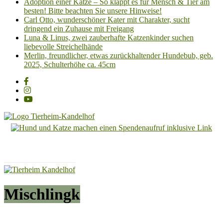
Adoption einer Katze – So klappt es für Mensch & Tier am
besten! Bitte beachten Sie unsere Hinweise!
Carl Otto, wunderschöner Kater mit Charakter, sucht
dringend ein Zuhause mit Freigang
Luna & Linus, zwei zauberhafte Katzenkinder suchen
liebevolle Streichelhände
Merlin, freundlicher, etwas zurückhaltender Hundebub, geb.
2025, Schulterhöhe ca. 45cm
Tierheim
Kandelhof
Hoffnung
für
Tiere
Mischlingk