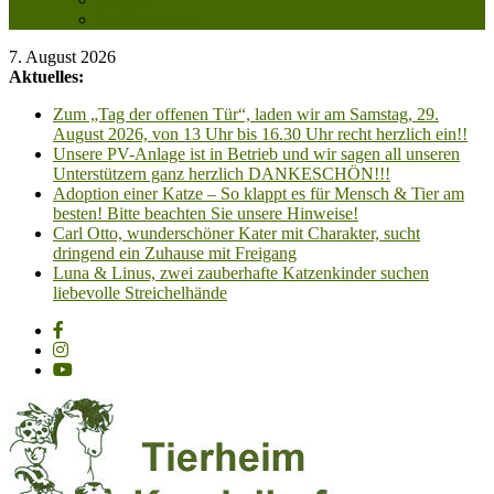
Anfahrt planen
7. August 2026
Aktuelles:
Zum „Tag der offenen Tür“, laden wir am Samstag, 29.
August 2026, von 13 Uhr bis 16.30 Uhr recht herzlich ein!!
Unsere PV-Anlage ist in Betrieb und wir sagen all unseren
Unterstützern ganz herzlich DANKESCHÖN!!!
Adoption einer Katze – So klappt es für Mensch & Tier am
besten! Bitte beachten Sie unsere Hinweise!
Carl Otto, wunderschöner Kater mit Charakter, sucht
dringend ein Zuhause mit Freigang
Luna & Linus, zwei zauberhafte Katzenkinder suchen
liebevolle Streichelhände