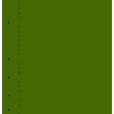
Katzen
Besondere Fellchen
Weitere Tiere
Vermittlungsablauf
Helfen & Mitmachen
Danke
Spenden
Tierpatenschaft
Pflegestelle werden
Aktiv im Tierheim
Ehrenamtlich engagieren
Mitglied werden
Aktuelles
Aktuelle Infos
Veranstaltungen
Wissenswertes
Freud und Leid
Glückspilze des Jahres
Urlaubsgrüße
Regenbogenbrücke
Lesenswert
Nachdenkliches
Zum Schmunzeln
Kontakt
Kontakt