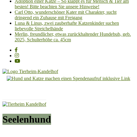
Adoption einer Katze – So klappt es für Mensch & Tier am
besten! Bitte beachten Sie unsere Hinweise!
Carl Otto, wunderschöner Kater mit Charakter, sucht
dringend ein Zuhause mit Freigang
Luna & Linus, zwei zauberhafte Katzenkinder suchen
liebevolle Streichelhände
Merlin, freundlicher, etwas zurückhaltender Hundebub, geb.
2025, Schulterhöhe ca. 45cm
Tierheim
Kandelhof
Hoffnung
für
Tiere
Seelenhund