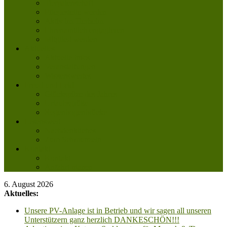
Tierpatenschaft
Pflegestelle werden
Aktiv im Tierheim
Ehrenamtlich engagieren
Mitglied werden
Aktuelles
Aktuelle Infos
Veranstaltungen
Wissenswertes
Freud und Leid
Glückspilze des Jahres
Urlaubsgrüße
Regenbogenbrücke
Lesenswert
Nachdenkliches
Zum Schmunzeln
Kontakt
Kontakt
Anfahrt planen
6. August 2026
Aktuelles:
Unsere PV-Anlage ist in Betrieb und wir sagen all unseren
Unterstützern ganz herzlich DANKESCHÖN!!!