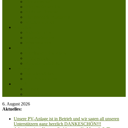
Tierpatenschaft
Pflegestelle werden
Aktiv im Tierheim
Ehrenamtlich engagieren
Mitglied werden
Aktuelles
Aktuelle Infos
Veranstaltungen
Wissenswertes
Freud und Leid
Glückspilze des Jahres
Urlaubsgrüße
Regenbogenbrücke
Lesenswert
Nachdenkliches
Zum Schmunzeln
Kontakt
Kontakt
Anfahrt planen
6. August 2026
Aktuelles:
Unsere PV-Anlage ist in Betrieb und wir sagen all unseren
Unterstützern ganz herzlich DANKESCHÖN!!!