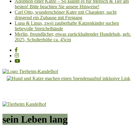
Adoption einer Katze – So klappt es für Mensch & Tier am
besten! Bitte beachten Sie unsere Hinweise!
Carl Otto, wunderschöner Kater mit Charakter, sucht
dringend ein Zuhause mit Freigang
Luna & Linus, zwei zauberhafte Katzenkinder suchen
liebevolle Streichelhände
Merlin, freundlicher, etwas zurückhaltender Hundebub, geb.
2025, Schulterhöhe ca. 45cm
Tierheim
Kandelhof
Hoffnung
für
Tiere
sein Leben lang