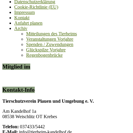
Datenschutzerklärung
Cookie-Richtlinie (EU)
Impressum
Kontakt
Anfahrt planen
Archiv
Mitteilungen des Tierheims
Veranstaltungen Vorjahre
Spenden / Zuwendungen
Glückspilze Vorjahre
Regenbogenbrücke
Mitglied im
Kontakt-Info
Tierschutzverein Plauen und Umgebung e. V.
Am Kandelhof 1a
08538 Weischlitz OT Krebes
Telefon:
037433/5442
E-Mail:
info@tierheim-kandelhof.de