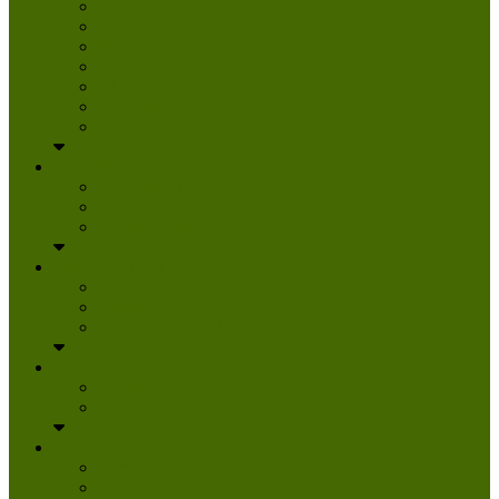
Danke
Spenden
Tierpatenschaft
Pflegestelle werden
Aktiv im Tierheim
Ehrenamtlich engagieren
Mitglied werden
Aktuelles
Aktuelle Infos
Veranstaltungen
Wissenswertes
Freud und Leid
Glückspilze des Jahres
Urlaubsgrüße
Regenbogenbrücke
Lesenswert
Nachdenkliches
Zum Schmunzeln
Kontakt
Kontakt
Anfahrt planen