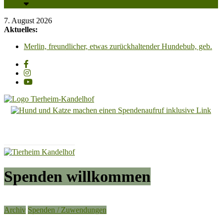
7. August 2026
Aktuelles:
Merlin, freundlicher, etwas zurückhaltender Hundebub, geb.
2025, Schulterhöhe ca. 45cm
Unsere PV-Anlage ist in Betrieb und wir sagen all unseren
Unterstützern ganz herzlich DANKESCHÖN!!!
Adoption einer Katze – So klappt es für Mensch & Tier am
besten! Bitte beachten Sie unsere Hinweise!
Carl Otto, wunderschöner Kater mit Charakter, sucht
dringend ein Zuhause mit Freigang
Tierheim
Luna & Linus, zwei zauberhafte Katzenkinder suchen
liebevolle Streichelhände
Kandelhof
Hoffnung
für
Tiere
Spenden willkommen
Archiv
Spenden / Zuwendungen