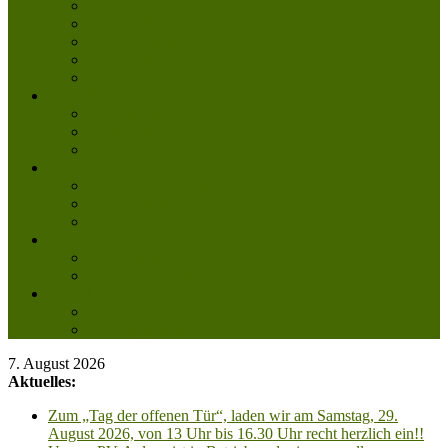
Tierpatenschaft
Pflegestelle werden
Aktiv im Tierheim
Ehrenamtlich engagieren
Mitglied werden
Aktuelles
Aktuelle Infos
Veranstaltungen
Wissenswertes
Freud und Leid
Glückspilze des Jahres
Urlaubsgrüße
Regenbogenbrücke
Lesenswert
Nachdenkliches
Zum Schmunzeln
Kontakt
Kontakt
Anfahrt planen
7. August 2026
Aktuelles:
Zum „Tag der offenen Tür“, laden wir am Samstag, 29.
August 2026, von 13 Uhr bis 16.30 Uhr recht herzlich ein!!