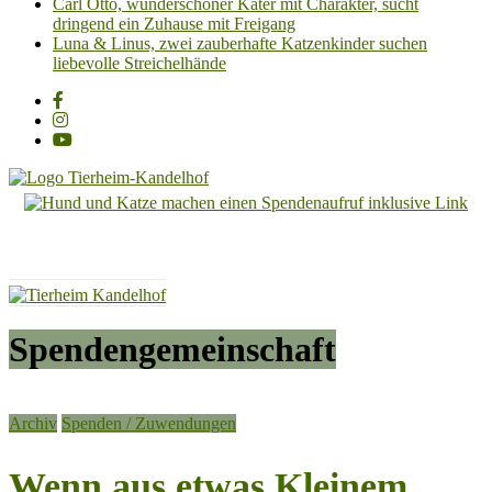
Carl Otto, wunderschöner Kater mit Charakter, sucht
dringend ein Zuhause mit Freigang
Luna & Linus, zwei zauberhafte Katzenkinder suchen
liebevolle Streichelhände
Tierheim
Kandelhof
Hoffnung
für
Tiere
Spendengemeinschaft
Archiv
Spenden / Zuwendungen
Wenn aus etwas Kleinem