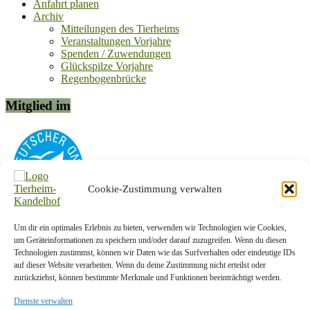
Anfahrt planen
Archiv
Mitteilungen des Tierheims
Veranstaltungen Vorjahre
Spenden / Zuwendungen
Glückspilze Vorjahre
Regenbogenbrücke
Mitglied im
Cookie-Zustimmung verwalten
Um dir ein optimales Erlebnis zu bieten, verwenden wir Technologien wie Cookies,
Kontakt-Info
um Geräteinformationen zu speichern und/oder darauf zuzugreifen. Wenn du diesen
Technologien zustimmst, können wir Daten wie das Surfverhalten oder eindeutige IDs
Tierschutzverein Plauen und Umgebung e. V.
auf dieser Website verarbeiten. Wenn du deine Zustimmung nicht erteilst oder
zurückziehst, können bestimmte Merkmale und Funktionen beeinträchtigt werden.
Am Kandelhof 1a
08538 Weischlitz OT Krebes
Dienste verwalten