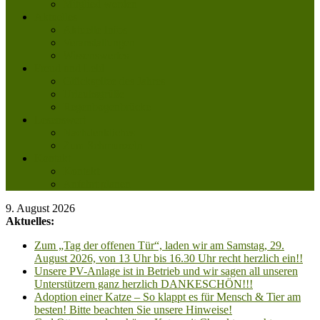
Mitglied werden
Aktuelles
Aktuelle Infos
Veranstaltungen
Wissenswertes
Freud und Leid
Glückspilze des Jahres
Urlaubsgrüße
Regenbogenbrücke
Lesenswert
Nachdenkliches
Zum Schmunzeln
Kontakt
Kontakt
Anfahrt planen
9. August 2026
Aktuelles:
Zum „Tag der offenen Tür“, laden wir am Samstag, 29.
August 2026, von 13 Uhr bis 16.30 Uhr recht herzlich ein!!
Unsere PV-Anlage ist in Betrieb und wir sagen all unseren
Unterstützern ganz herzlich DANKESCHÖN!!!
Adoption einer Katze – So klappt es für Mensch & Tier am
besten! Bitte beachten Sie unsere Hinweise!