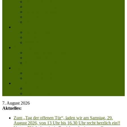
Tierpatenschaft
Pflegestelle werden
Aktiv im Tierheim
Ehrenamtlich engagieren
Mitglied werden
Aktuelles
Aktuelle Infos
Veranstaltungen
Wissenswertes
Freud und Leid
Glückspilze des Jahres
Urlaubsgrüße
Regenbogenbrücke
Lesenswert
Nachdenkliches
Zum Schmunzeln
Kontakt
Kontakt
Anfahrt planen
7. August 2026
Aktuelles:
Zum „Tag der offenen Tür“, laden wir am Samstag, 29.
August 2026, von 13 Uhr bis 16.30 Uhr recht herzlich ein!!