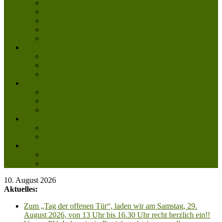
Tierpatenschaft
Pflegestelle werden
Aktiv im Tierheim
Ehrenamtlich engagieren
Mitglied werden
Aktuelles
Aktuelle Infos
Veranstaltungen
Wissenswertes
Freud und Leid
Glückspilze des Jahres
Urlaubsgrüße
Regenbogenbrücke
Lesenswert
Nachdenkliches
Zum Schmunzeln
Kontakt
Kontakt
Anfahrt planen
10. August 2026
Aktuelles:
Zum „Tag der offenen Tür“, laden wir am Samstag, 29.
August 2026, von 13 Uhr bis 16.30 Uhr recht herzlich ein!!