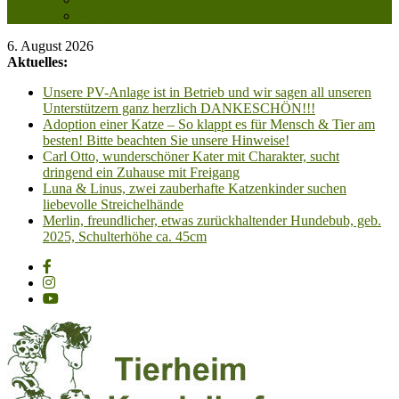
Anfahrt planen
6. August 2026
Aktuelles:
Unsere PV-Anlage ist in Betrieb und wir sagen all unseren
Unterstützern ganz herzlich DANKESCHÖN!!!
Adoption einer Katze – So klappt es für Mensch & Tier am
besten! Bitte beachten Sie unsere Hinweise!
Carl Otto, wunderschöner Kater mit Charakter, sucht
dringend ein Zuhause mit Freigang
Luna & Linus, zwei zauberhafte Katzenkinder suchen
liebevolle Streichelhände
Merlin, freundlicher, etwas zurückhaltender Hundebub, geb.
2025, Schulterhöhe ca. 45cm