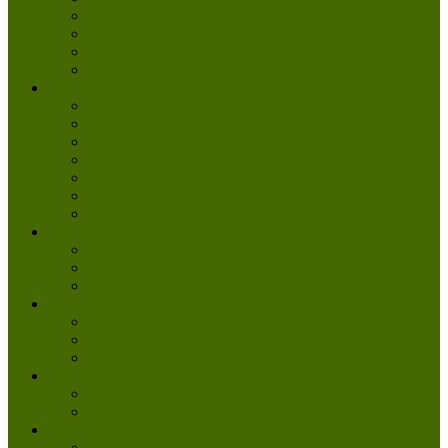
Katzen
Besondere Fellchen
Weitere Tiere
Vermittlungsablauf
Helfen & Mitmachen
Danke
Spenden
Tierpatenschaft
Pflegestelle werden
Aktiv im Tierheim
Ehrenamtlich engagieren
Mitglied werden
Aktuelles
Aktuelle Infos
Veranstaltungen
Wissenswertes
Freud und Leid
Glückspilze des Jahres
Urlaubsgrüße
Regenbogenbrücke
Lesenswert
Nachdenkliches
Zum Schmunzeln
Kontakt
Kontakt